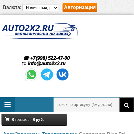
Валюта:
Авторизация
☎ +7(996) 522-47-00
📧
info@auto2x2.ru
0
товаров –
0
руб.