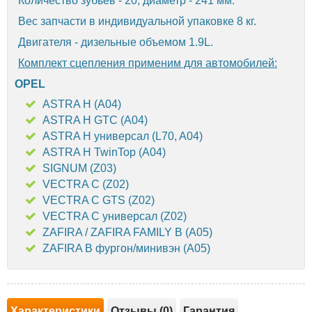
Количество зубьев - 20, диаметр - 241 мм.
Вес запчасти в индивидуальной упаковке 8 кг.
Двигателя - дизельные объемом 1.9L.
Комплект сцепления применим для автомобилей:
OPEL
ASTRA H (A04)
ASTRA H GTC (A04)
ASTRA H универсал (L70, A04)
ASTRA H TwinTop (A04)
SIGNUM (Z03)
VECTRA C (Z02)
VECTRA C GTS (Z02)
VECTRA C универсал (Z02)
ZAFIRA / ZAFIRA FAMILY B (A05)
ZAFIRA B фургон/минивэн (A05)
Характеристики
Отзывы (0)
Гарантия