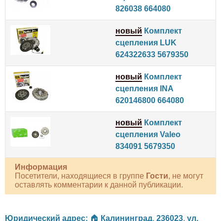
826038 664080
новый
Комплект
сцепления LUK
624322633 5679350
новый
Комплект
сцепления INA
620146800 664080
новый
Комплект
сцепления Valeo
834091 5679350
Информация
Посетители, находящиеся в группе
Гости
, не могут
оставлять комментарии к данной публикации.
Юридический адрес:
🏠
Калининград
,
236023
,
ул.