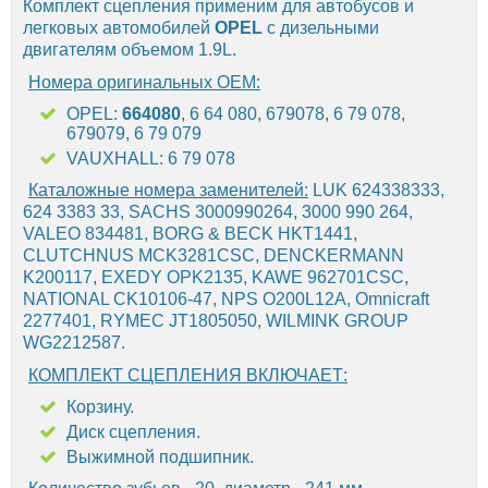
Комплект сцепления применим для автобусов и
легковых автомобилей
OPEL
с дизельными
двигателям объемом 1.9L.
Номера оригинальных OEM:
OPEL:
664080
, 6 64 080, 679078, 6 79 078,
679079, 6 79 079
VAUXHALL: 6 79 078
Каталожные номера заменителей:
LUK 624338333,
624 3383 33, SACHS 3000990264, 3000 990 264,
VALEO 834481, BORG & BECK HKT1441,
CLUTCHNUS MCK3281CSC, DENCKERMANN
K200117, EXEDY OPK2135, KAWE 962701CSC,
NATIONAL CK10106-47, NPS O200L12A, Omnicraft
2277401, RYMEC JT1805050, WILMINK GROUP
WG2212587.
КОМПЛЕКТ СЦЕПЛЕНИЯ ВКЛЮЧАЕТ:
Корзину.
Диск сцепления.
Выжимной подшипник.