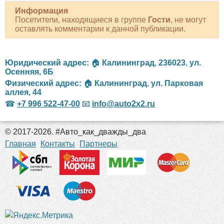
Информация
Посетители, находящиеся в группе
Гости
, не могут
оставлять комментарии к данной публикации.
Юридический адрес:
🏠
Калининград
,
236023
,
ул.
Осенняя, 6Б
Физический адрес:
🏠
Калининград
,
ул. Парковая
аллея, 44
☎
+7 996 522-47-00
📧
info@auto2x2.ru
© 2017-2026. #Авто_как_дважды_два
российские сериалы
Главная
Контакты
Партнеры