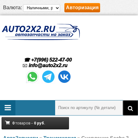
Валюта:
Авторизация
☎ +7(996) 522-47-00
📧
info@auto2x2.ru
0
товаров –
0
руб.