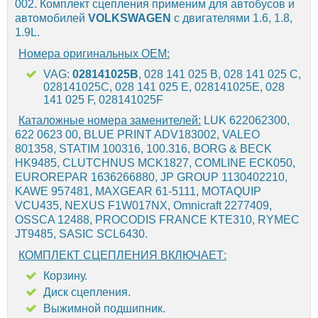
002. Комплект сцепления применим для автобусов и
автомобилей
VOLKSWAGEN
с двигателями 1.6, 1.8,
1.9L.
Номера оригинальных OEM:
VAG:
028141025B
, 028 141 025 B, 028 141 025 C,
028141025C, 028 141 025 E, 028141025E, 028
141 025 F, 028141025F
Каталожные номера заменителей:
LUK 622062300,
622 0623 00, BLUE PRINT ADV183002, VALEO
801358, STATIM 100316, 100.316, BORG & BECK
HK9485, CLUTCHNUS MCK1827, COMLINE ECK050,
EUROREPAR 1636266880, JP GROUP 1130402210,
KAWE 957481, MAXGEAR 61-5111, MOTAQUIP
VCU435, NEXUS F1W017NX, Omnicraft 2277409,
OSSCA 12488, PROCODIS FRANCE KTE310, RYMEC
JT9485, SASIC SCL6430.
КОМПЛЕКТ СЦЕПЛЕНИЯ ВКЛЮЧАЕТ:
Корзину.
Диск сцепления.
Выжимной подшипник.