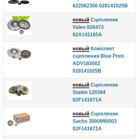
622062300 028141025B
новый
Сцепление
Valeo 826473
02A141165A
новый
Комплект
сцепления Blue Print
ADV183002
028141025B
новый
Сцепление
Statim 120394
02F141671A
новый
Сцепление
Sachs 3000990003
02F141671A