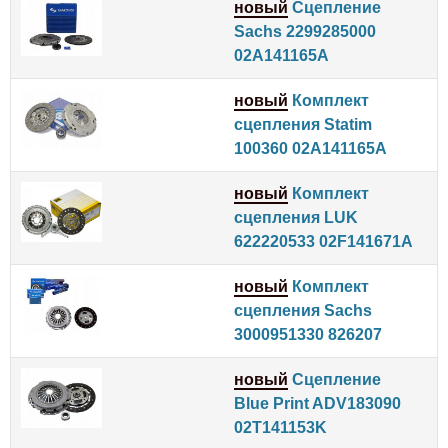
новый
Сцепление
Sachs 2299285000
02A141165A
новый
Комплект
сцепления Statim
100360 02A141165A
новый
Комплект
сцепления LUK
622220533 02F141671A
новый
Комплект
сцепления Sachs
3000951330 826207
новый
Сцепление
Blue Print ADV183090
02T141153K