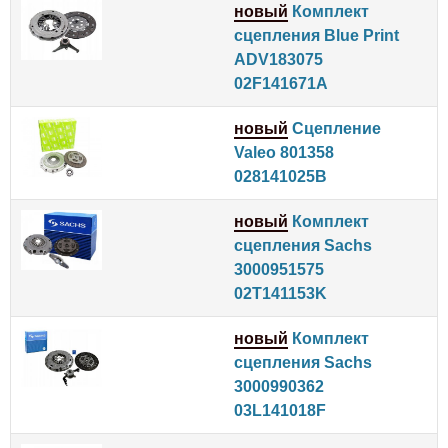
новый
Комплект
сцепления Blue Print
ADV183075
02F141671A
новый
Сцепление
Valeo 801358
028141025B
новый
Комплект
сцепления Sachs
3000951575
02T141153K
новый
Комплект
сцепления Sachs
3000990362
03L141018F