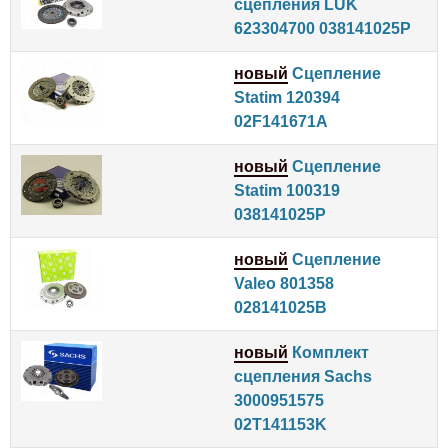
сцепления LUK
623304700 038141025P
новый
Сцепление
Statim 120394
02F141671A
новый
Сцепление
Statim 100319
038141025P
новый
Сцепление
Valeo 801358
028141025B
новый
Комплект
сцепления Sachs
3000951575
02T141153K