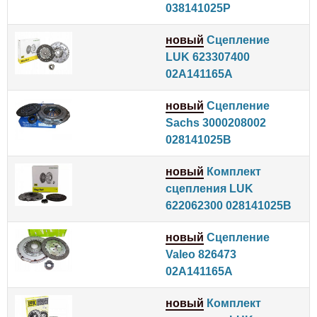
038141025P
новый
Сцепление
LUK 623307400
02A141165A
новый
Сцепление
Sachs 3000208002
028141025B
новый
Комплект
сцепления LUK
622062300 028141025B
новый
Сцепление
Valeo 826473
02A141165A
новый
Комплект