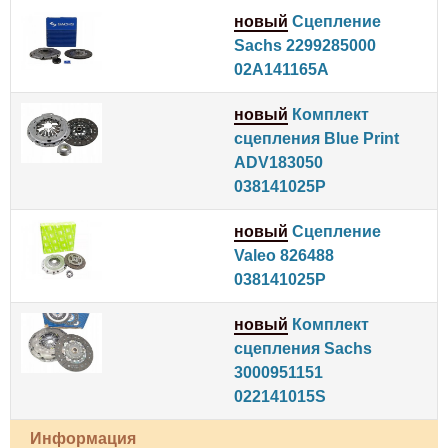
новый
Сцепление
Sachs 2299285000
02A141165A
новый
Комплект
сцепления Blue Print
ADV183050
038141025P
новый
Сцепление
Valeo 826488
038141025P
новый
Комплект
сцепления Sachs
3000951151
022141015S
Информация