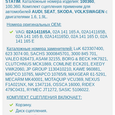
STATIM
. Каталожные номера изделия:
100360
,
100.360. Комплект сцепления применим для
автомобилей
AUDI
,
SEAT
,
SKODA
,
VOLKSWAGEN
с
двигателями 1.6, 1.9L.
Номера оригинальных OEM:
VAG:
02A141165A
, 02A 141 165 A, 02A141165B,
02A 141 165 B, 02A141165D, 02A 141 165 D, 02A
141 165 E
Каталожные номера заменителей:
LuK 623307400,
623 3074 00, SACHS 3000845701, 3000 845 701,
VALEO 826473, ASAM 32155, BORG & BECK HK7921,
CLUTCHNUS MCK1869, COMLINE ECK201, EXEDY
VWK2060, JP GROUP 1130410210, KAWE 960881,
MAPCO 10765, MAPCO 10765/9, MAXGEAR 61-5291,
MECARM MK40001, MOTAQUIP VCU369, NEXUS
F1A021NX, NK 1347116, OSSCA 16000, RIDEX
479C0431, RYMEC JT1272, SASIC 5106022.
КОМПЛЕКТ СЦЕПЛЕНИЯ ВКЛЮЧАЕТ:
Корзину.
Диск сцепления.