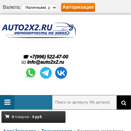
Валюта:
Авторизация
☎ +7(996) 522-47-00
📧
info@auto2x2.ru
0
товаров –
0
руб.