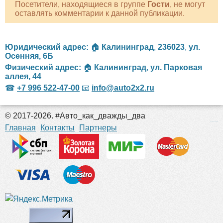
Посетители, находящиеся в группе
Гости
, не могут
оставлять комментарии к данной публикации.
Юридический адрес:
🏠
Калининград
,
236023
,
ул.
Осенняя, 6Б
Физический адрес:
🏠
Калининград
,
ул. Парковая
аллея, 44
☎
+7 996 522-47-00
📧
info@auto2x2.ru
© 2017-2026. #Авто_как_дважды_два
российские сериалы
Главная
Контакты
Партнеры