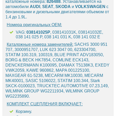
каталожные номера:
826488
. Устанавливается на
автомобили
AUDI
,
SEAT
,
SKODA
и
VOLKSWAGEN
с
бензиновыми и дизельными двигателями объемом от
1.4 до 1.9L.
Номера оригинальных OEM:
VAG:
038141025P
, 038141031K, 038141032E,
038 141 025 P, 038 141 031 K, 038 141 032 E
Каталожные номера заменителей:
SACHS 3000 951
707, 3000951707, LUK 623 3047 00, 623304700,
STATIM 100.319, 100319, BLUE PRINT ADV183050,
BORG & BECK HK7854, COMLINE ECK143,
DENCKERMANN K100095, DIAMAX T5138K3, EXEDY
VWK2059, KAWE 960862, MAPA 001225100,
MAXGEAR 61-5238, MECARM MK10030, MECARM
MK40001, SASIC 5106022, STATIM 100.344, Stark
SKCK-0100023, TRUCKTEC AUTOMOTIVE 07.23.149,
WILMINK GROUP WG2211934, WILMINK GROUP
WG2235890.
КОМПЛЕКТ СЦЕПЛЕНИЯ ВКЛЮЧАЕТ:
Корзину.