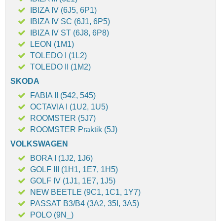
IBIZA IV (6J5, 6P1)
IBIZA IV SC (6J1, 6P5)
IBIZA IV ST (6J8, 6P8)
LEON (1M1)
TOLEDO I (1L2)
TOLEDO II (1M2)
SKODA
FABIA II (542, 545)
OCTAVIA I (1U2, 1U5)
ROOMSTER (5J7)
ROOMSTER Praktik (5J)
VOLKSWAGEN
BORA I (1J2, 1J6)
GOLF III (1H1, 1E7, 1H5)
GOLF IV (1J1, 1E7, 1J5)
NEW BEETLE (9C1, 1C1, 1Y7)
PASSAT B3/B4 (3A2, 35I, 3A5)
POLO (9N_)