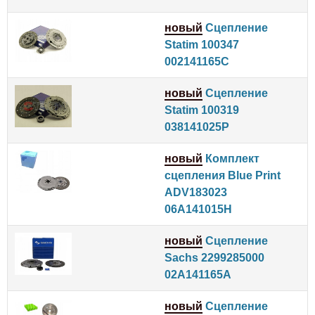
новый
Сцепление
Statim 100347
002141165C
новый
Сцепление
Statim 100319
038141025P
новый
Комплект
сцепления Blue Print
ADV183023
06A141015H
новый
Сцепление
Sachs 2299285000
02A141165A
новый
Сцепление