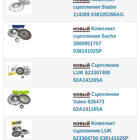
сцепления Statim
114369 038105266AG
новый
Комплект
сцепления Sachs
3000951707
038141025P
новый
Сцепление
LUK 623307400
02A141165A
новый
Сцепление
Valeo 826473
02A141165A
новый
Комплект
сцепления LUK
623304700 038141025P