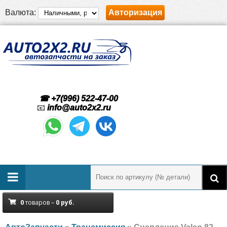
Валюта:
Авторизация
☎ +7(996) 522-47-00
📧
info@auto2x2.ru
0
товаров –
0
руб.