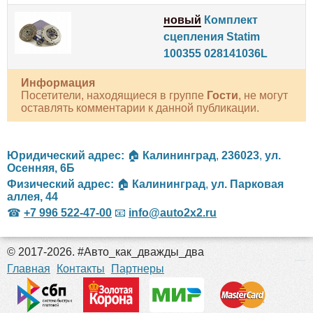
новый
Комплект
сцепления Statim
100355 028141036L
Информация
Посетители, находящиеся в группе
Гости
, не могут
оставлять комментарии к данной публикации.
Юридический адрес:
🏠
Калининград
,
236023
,
ул.
Осенняя, 6Б
Физический адрес:
🏠
Калининград
,
ул. Парковая
аллея, 44
☎
+7 996 522-47-00
📧
info@auto2x2.ru
© 2017-2026. #Авто_как_дважды_два
российские сериалы
Главная
Контакты
Партнеры