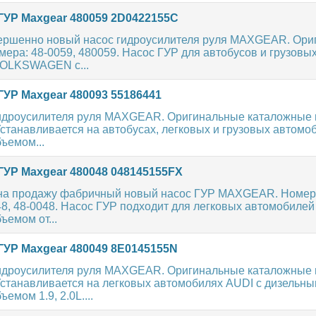
ГУР Maxgear 480059 2D0422155C
ершенно новый насос гидроусилителя руля MAXGEAR. Ори
ера: 48-0059, 480059. Насос ГУР для автобусов и грузовы
VOLKSWAGEN с...
ГУР Maxgear 480093 55186441
идроусилителя руля MAXGEAR. Оригинальные каталожные н
Устанавливается на автобусах, легковых и грузовых автомоб
ъемом...
ГУР Maxgear 480048 048145155FX
на продажу фабричный новый насос ГУР MAXGEAR. Номер 
48, 48-0048. Насос ГУР подходит для легковых автомобилей
ъемом от...
ГУР Maxgear 480049 8E0145155N
идроусилителя руля MAXGEAR. Оригинальные каталожные н
Устанавливается на легковых автомобилях AUDI с дизельн
емом 1.9, 2.0L....