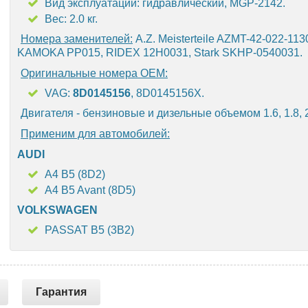
Вид эксплуатации: гидравлический, MGP-2142.
Вес: 2.0 кг.
Номера заменителей:
A.Z. Meisterteile AZMT-42-022-1130
KAMOKA PP015, RIDEX 12H0031, Stark SKHP-0540031.
Оригинальные номера OEM:
VAG:
8D0145156
, 8D0145156X.
Двигателя - бензиновые и дизельные объемом 1.6, 1.8, 2.
Применим для автомобилей:
AUDI
A4 B5 (8D2)
A4 B5 Avant (8D5)
VOLKSWAGEN
PASSAT B5 (3B2)
Гарантия