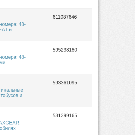
омера: 48-
EAT и
омера: 48-
ыми
гинальные
втобусов и
MAXGEAR.
мобилях