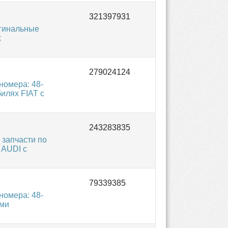
гинальные
х
омера: 48-
илях FIAT с
запчасти по
 AUDI с
омера: 48-
ыми