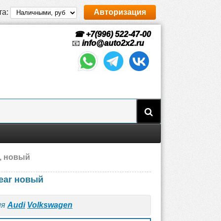
та:
Авторизация
☎ +7(996) 522-47-00
📧
info@auto2x2.ru
n, новый
ear новый
ля
Audi
Volkswagen