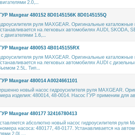
игателями 2.0,...
ГУР Maxgear 480152 8D0145156K 8D0145155Q
идроусилителя руля MAXGEAR. Оригинальные каталожные н
 Устанавливается на легковых автомобилях AUDI, SKODA, S
двигателями 1.6,...
ГУР Maxgear 480053 4B0145155RX
идроусилителя руля MAXGEAR. Оригинальные каталожные н
Устанавливается на легковых автомобилях AUDI с дизельн
ъемом 2.5L. Тип...
ГУР Maxgear 480014 A0024661101
ершенно новый насос гидроусилителя руля MAXGEAR. Ори
ера изделия: 480014, 48-0014. Насос ГУР применим для а
ГУР Maxgear 480177 32416780413
ставляется абсолютно новый насос гидроусилителя руля 
омера насоса: 480177, 48-0177. Устанавливается на авто
ями 2.0L....