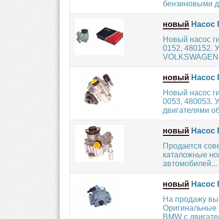
бензиновыми дв
новый
Насос 
Новый насос г
0152, 480152.
VOLKSWAGEN с 
новый
Насос 
Новый насос г
0053, 480053. 
двигателями об
новый
Насос 
Продается сов
каталожные ном
автомобилей...
новый
Насос 
На продажу вы
Оригинальные н
BMW с двигател