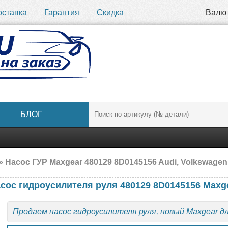
оставка
Гарантия
Скидка
Валю
БЛОГ
» Насос ГУР Maxgear 480129 8D0145156 Audi, Volkswage
асос гидроусилителя руля 480129 8D0145156 Maxg
Продаем насос гидроусилителя руля, новый Maxgear д