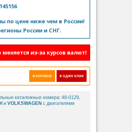
145156
пы по цене ниже чем в России!
егионы России и СНГ.
 меняется из-за курсов валют!
В КОРЗИНУ
В ОДИН КЛИК
альные каталожные номера: 48-0129,
I
и
VOLKSWAGEN
с двигателями