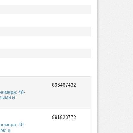
омера: 48-
овыми и
омера: 48-
ыми и