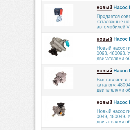
новый
Насос 
Продается сов
каталожные ном
автомобилей 
новый
Насос 
Новый насос г
0093, 480093. 
двигателями об
новый
Насос 
Выставляется 
каталогу: 4800
двигателями об
новый
Насос 
Новый насос г
0049, 480049. 
двигателями объ