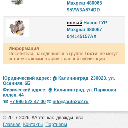
Maxgear 480065
95VW3A674DD
новый
Насос ГУР
Maxgear 480067
044145157AX
Информация
Посетители, находящиеся в группе
Гости
, не могут
оставлять комментарии к данной публикации.
Юридический адрес:
🏠
Калининград
,
236023
,
ул.
Осенняя, 6Б
Физический адрес:
🏠
Калининград
,
ул. Парковая
аллея, 44
☎
+7 996 522-47-00
📧
info@auto2x2.ru
© 2017-2026. #Авто_как_дважды_два
российские сериалы
Главная
Контакты
Партнеры