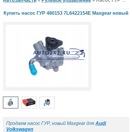
АвтоЗапчасти
»
Рулевое управление
» Насос ГУР Maxgear 480153 7L6422154E Audi, Volkswagen, новый
Купить насос ГУР 480153 7L6422154E Maxgear новый
Продаем насос ГУР, новый Maxgear для
Audi
Volkswagen