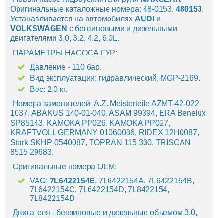
Оригинальные каталожные номера: 48-0153,
480153
.
Устанавливается на автомобилях
AUDI
и
VOLKSWAGEN
с бензиновыми и дизельными
двигателями 3.0, 3.2, 4.2, 6.0L.
ПАРАМЕТРЫ НАСОСА ГУР:
Давление - 110 бар.
Вид эксплуатации: гидравлический, MGP-2169.
Вес: 2.0 кг.
Номера заменителей:
A.Z. Meisterteile AZMT-42-022-
1037, ABAKUS 140-01-040, ASAM 99394, ERA Benelux
SP85143, KAMOKA PP026, KAMOKA PP027,
KRAFTVOLL GERMANY 01060086, RIDEX 12H0087,
Stark SKHP-0540087, TOPRAN 115 330, TRISCAN
8515 29683.
Оригинальные номера OEM:
VAG:
7L6422154E
, 7L6422154A, 7L6422154B,
7L6422154C, 7L6422154D, 7L8422154,
7L8422154D
Двигателя - бензиновые и дизельные объемом 3.0,