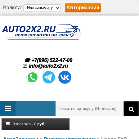
Валюта:
Авторизация
☎ +7(996) 522-47-00
📧
info@auto2x2.ru
0
товаров –
0
руб.