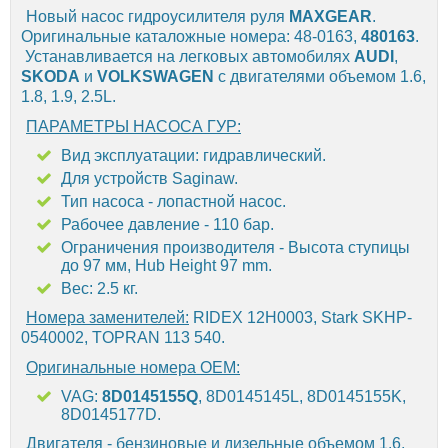
Новый насос гидроусилителя руля
MAXGEAR
.
Оригинальные каталожные номера: 48-0163,
480163
.
Устанавливается на легковых автомобилях
AUDI
,
SKODA
и
VOLKSWAGEN
с двигателями объемом 1.6,
1.8, 1.9, 2.5L.
ПАРАМЕТРЫ НАСОСА ГУР:
Вид эксплуатации: гидравлический.
Для устройств Saginaw.
Тип насоса - лопастной насос.
Рабочее давление - 110 бар.
Ограничения производителя - Высота ступицы
до 97 мм, Hub Height 97 mm.
Вес: 2.5 кг.
Номера заменителей:
RIDEX 12H0003, Stark SKHP-
0540002, TOPRAN 113 540.
Оригинальные номера OEM:
VAG:
8D0145155Q
, 8D0145145L, 8D0145155K,
8D0145177D.
Двигателя - бензиновые и дизельные объемом 1.6,