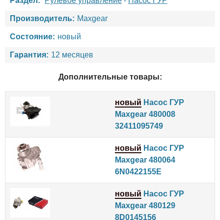
Раздел:
Рулевое управление
-
Насос ГУР
Производитель:
Maxgear
Состояние:
новый
Гарантия:
12 месяцев
Дополнительные товары:
новый
Насос ГУР
Maxgear 480008
32411095749
новый
Насос ГУР
Maxgear 480064
6N0422155E
новый
Насос ГУР
Maxgear 480129
8D0145156