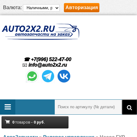
Валюта:
Авторизация
☎ +7(996) 522-47-00
📧
info@auto2x2.ru
0
товаров –
0
руб.