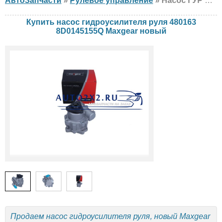
АвтоЗапчасти
»
Рулевое управление
» Насос ГУР Maxgear 480163 8D0145155Q Audi, Skoda, Volkswagen, новый
Купить насос гидроусилителя руля 480163
8D0145155Q Maxgear новый
Продаем насос гидроусилителя руля, новый Maxgear