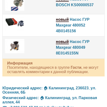
BOSCH KS00000537
новый
Насос ГУР
Maxgear 480052
4B0145156
новый
Насос ГУР
Maxgear 480049
8E0145155N
Информация
Посетители, находящиеся в группе
Гости
, не могут
оставлять комментарии к данной публикации.
Юридический адрес:
🏠
Калининград
,
236023
,
ул.
Осенняя, 6Б
Физический адрес:
🏠
Калининград
,
ул. Парковая
аллея, 44