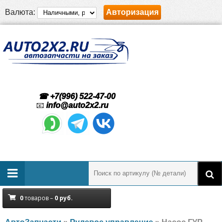
Валюта:
Авторизация
☎ +7(996) 522-47-00
📧
info@auto2x2.ru
0
товаров –
0
руб.