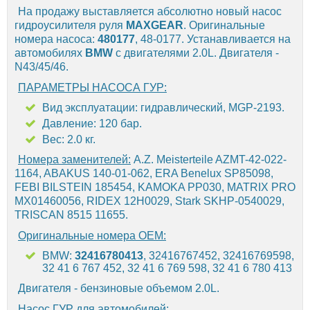
На продажу выставляется абсолютно новый насос
гидроусилителя руля
MAXGEAR
. Оригинальные
номера насоса:
480177
, 48-0177. Устанавливается на
автомобилях
BMW
с двигателями 2.0L. Двигателя -
N43/45/46.
ПАРАМЕТРЫ НАСОСА ГУР:
Вид эксплуатации: гидравлический, MGP-2193.
Давление: 120 бар.
Вес: 2.0 кг.
Номера заменителей:
A.Z. Meisterteile AZMT-42-022-
1164, ABAKUS 140-01-062, ERA Benelux SP85098,
FEBI BILSTEIN 185454, KAMOKA PP030, MATRIX PRO
MX01460056, RIDEX 12H0029, Stark SKHP-0540029,
TRISCAN 8515 11655.
Оригинальные номера OEM:
BMW:
32416780413
, 32416767452, 32416769598,
32 41 6 767 452, 32 41 6 769 598, 32 41 6 780 413
Двигателя - бензиновые объемом 2.0L.
Насос ГУР для автомобилей: