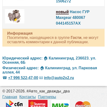
1506272
новый
Насос ГУР
Maxgear 480067
044145157AX
Информация
Посетители, находящиеся в группе
Гости
, не могут
оставлять комментарии к данной публикации.
Юридический адрес:
🏠
Калининград
,
236023
,
ул.
Осенняя, 6Б
Физический адрес:
🏠
Калининград
,
ул. Парковая
аллея, 44
☎
+7 996 522-47-00
📧
info@auto2x2.ru
© 2017-2026. #Авто_как_дважды_два
российские сериалы
Главная
Контакты
Партнеры