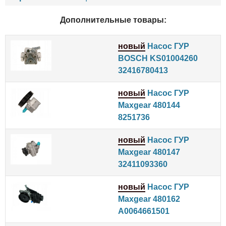
Дополнительные товары:
новый
Насос ГУР
BOSCH KS01004260
32416780413
новый
Насос ГУР
Maxgear 480144
8251736
новый
Насос ГУР
Maxgear 480147
32411093360
новый
Насос ГУР
Maxgear 480162
A0064661501