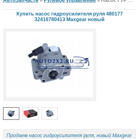
АвтоЗапчасти
»
Рулевое управление
» Насос ГУР Maxgear 480177 32416780413 BMW, новый
Купить насос гидроусилителя руля 480177
32416780413 Maxgear новый
Продаем насос гидроусилителя руля, новый Maxgear