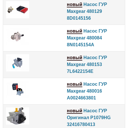
новый
Насос ГУР
Maxgear 480129
8D0145156
новый
Насос ГУР
Maxgear 480084
8N0145154A
новый
Насос ГУР
Maxgear 480153
7L6422154E
новый
Насос ГУР
Maxgear 480016
A0024663801
новый
Насос ГУР
Оригинал P1079HG
32416780413