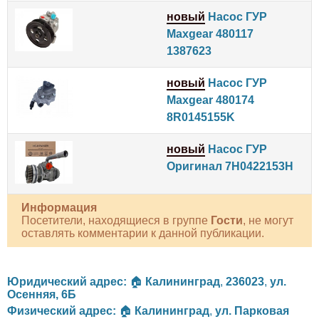
новый
Насос ГУР
Maxgear 480117
1387623
новый
Насос ГУР
Maxgear 480174
8R0145155K
новый
Насос ГУР
Оригинал 7H0422153H
Информация
Посетители, находящиеся в группе
Гости
, не могут
оставлять комментарии к данной публикации.
Юридический адрес:
🏠
Калининград
,
236023
,
ул.
Осенняя, 6Б
Физический адрес:
🏠
Калининград
,
ул. Парковая