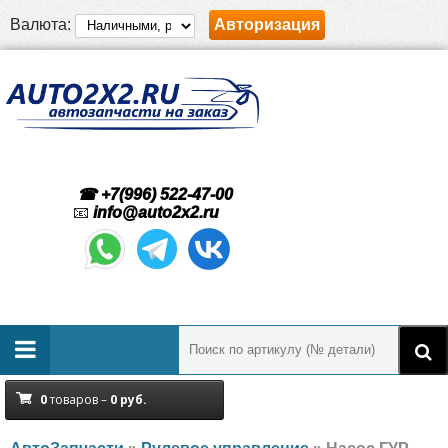
Валюта:
Авторизация
☎ +7(996) 522-47-00
📧
info@auto2x2.ru
0
товаров –
0
руб.