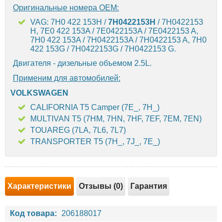
Оригинальные номера OEM:
VAG: 7H0 422 153H /
7H0422153H
/ 7H0422153
H, 7E0 422 153A / 7E0422153A / 7E0422153 A,
7H0 422 153A / 7H0422153A / 7H0422153 A, 7H0
422 153G / 7H0422153G / 7H0422153 G.
Двигателя - дизельные объемом 2.5L.
Применим для автомобилей:
VOLKSWAGEN
CALIFORNIA T5 Camper (7E_, 7H_)
MULTIVAN T5 (7HM, 7HN, 7HF, 7EF, 7EM, 7EN)
TOUAREG (7LA, 7L6, 7L7)
TRANSPORTER T5 (7H_, 7J_, 7E_)
Характеристики
Отзывы (0)
Гарантия
Код товара:
206188017