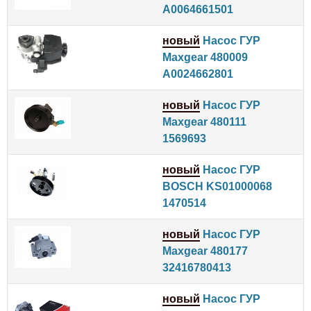
A0064661501
новый
Насос ГУР
Maxgear 480009
A0024662801
новый
Насос ГУР
Maxgear 480111
1569693
новый
Насос ГУР
BOSCH KS01000068
1470514
новый
Насос ГУР
Maxgear 480177
32416780413
новый
Насос ГУР