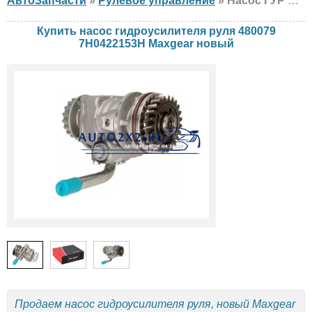
АвтоЗапчасти
»
Рулевое управление
» Насос ГУР Maxgear 480079 7H0422153H Volkswagen, новый
Купить насос гидроусилителя руля 480079
7H0422153H Maxgear новый
Продаем насос гидроусилителя руля, новый Maxgear