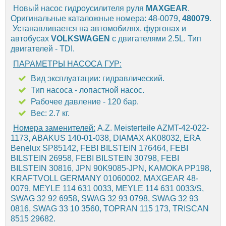
Новый насос гидроусилителя руля
MAXGEAR
.
Оригинальные каталожные номера: 48-0079,
480079
.
Устанавливается на автомобилях, фургонах и
автобусах
VOLKSWAGEN
с двигателями 2.5L. Тип
двигателей - TDI.
ПАРАМЕТРЫ НАСОСА ГУР:
Вид эксплуатации: гидравлический.
Тип насоса - лопастной насос.
Рабочее давление - 120 бар.
Вес: 2.7 кг.
Номера заменителей:
A.Z. Meisterteile AZMT-42-022-
1173, ABAKUS 140-01-038, DIAMAX AK08032, ERA
Benelux SP85142, FEBI BILSTEIN 176464, FEBI
BILSTEIN 26958, FEBI BILSTEIN 30798, FEBI
BILSTEIN 30816, JPN 90K9085-JPN, KAMOKA PP198,
KRAFTVOLL GERMANY 01060002, MAXGEAR 48-
0079, MEYLE 114 631 0033, MEYLE 114 631 0033/S,
SWAG 32 92 6958, SWAG 32 93 0798, SWAG 32 93
0816, SWAG 33 10 3560, TOPRAN 115 173, TRISCAN
8515 29682.