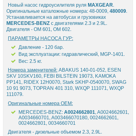
Новый насос гидроусилителя руля
MAXGEAR
.
Оригинальные каталожные номера: 48-0009,
480009
.
Устанавливается на автобусах и грузовиках
MERCEDES-BENZ
с двигателями 2.3 и 2.9L.
Двигателя - OM 601, OM 602.
ПАРАМЕТРЫ НАСОСА ГУР:
Давление - 120 бар.
Вид эксплуатации: гидравлический, MGP-1401.
Вес: 2.5 кг.
Номера заменителей:
ABAKUS 140-01-052, ESEN
SKV 10SKV160, FEBI BILSTEIN 19073, KAMOKA
PP141, RIDEX 12H0070, Stark SKHP-0540070, SWAG
10 91 9073, TOPRAN 401 310, WXQP 111071, WXQP
111079.
Оригинальные номера OEM:
MERCEDES-BENZ:
A0024662801
, A0024662601,
A0034660701, A003466070180, 0024662601,
0024662801, 0034660701
Двигателя - дизельные объемом 2.3, 2.9L.