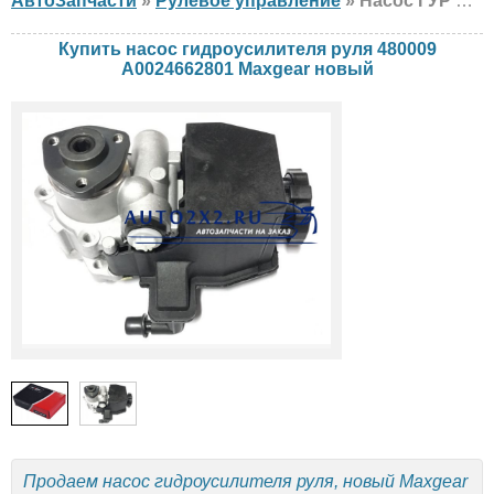
АвтоЗапчасти
»
Рулевое управление
» Насос ГУР Maxgear 480009 A0024662801 Mercedes, новый
Купить насос гидроусилителя руля 480009
A0024662801 Maxgear новый
Продаем насос гидроусилителя руля, новый Maxgear