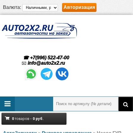
Валюта:
Авторизация
☎ +7(996) 522-47-00
📧
info@auto2x2.ru
0
товаров –
0
руб.