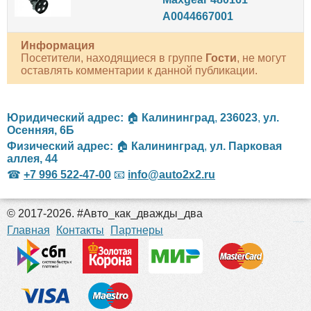
A0044667001
Информация
Посетители, находящиеся в группе
Гости
, не могут
оставлять комментарии к данной публикации.
Юридический адрес:
🏠
Калининград
,
236023
,
ул.
Осенняя, 6Б
Физический адрес:
🏠
Калининград
,
ул. Парковая
аллея, 44
☎
+7 996 522-47-00
📧
info@auto2x2.ru
© 2017-2026. #Авто_как_дважды_два
российские сериалы
Главная
Контакты
Партнеры