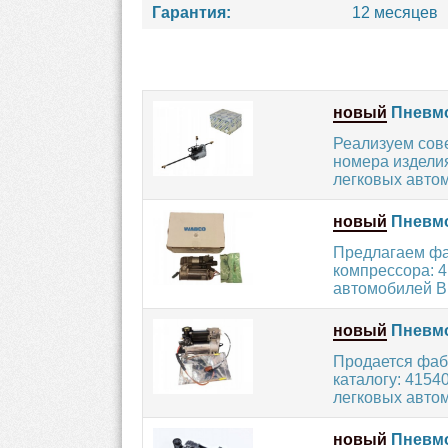
Гарантия:
12 месяцев
новый
Пневмо
Реализуем сов
номера изделия
легковых автом
новый
Пневмо
Предлагаем ф
компрессора: 4
автомобилей B
новый
Пневмо
Продается фаб
каталогу: 4154
легковых автом
новый
Пневмо