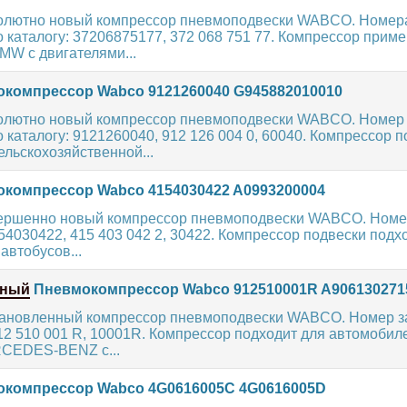
олютно новый компрессор пневмоподвески WABCO. Номер
 каталогу: 37206875177, 372 068 751 77. Компрессор прим
MW с двигателями...
компрессор Wabco 9121260040 G945882010010
олютно новый компрессор пневмоподвески WABCO. Номер
 каталогу: 9121260040, 912 126 004 0, 60040. Компрессор 
ельскохозяйственной...
компрессор Wabco 4154030422 A0993200004
ершенно новый компрессор пневмоподвески WABCO. Номе
154030422, 415 403 042 2, 30422. Компрессор подвески подх
автобусов...
нный
Пневмокомпрессор Wabco 912510001R A906130271
ановленный компрессор пневмоподвески WABCO. Номер за
2 510 001 R, 10001R. Компрессор подходит для автомобил
CEDES-BENZ с...
компрессор Wabco 4G0616005C 4G0616005D