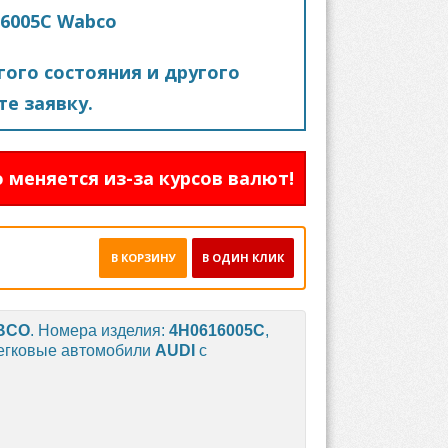
6005C Wabco
ого состояния и другого
е заявку.
 меняется из-за курсов валют!
В КОРЗИНУ
В ОДИН КЛИК
BCO
. Номера изделия:
4H0616005C
,
 легковые автомобили
AUDI
с