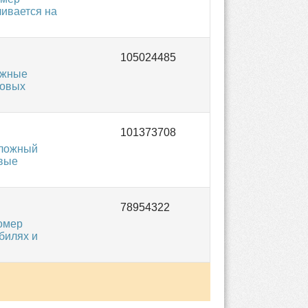
ливается на
ожные
зовых
аложный
овые
омер
билях и