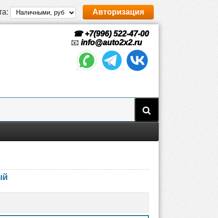
та:
Авторизация
☎ +7(996) 522-47-00
📧
info@auto2x2.ru
ый