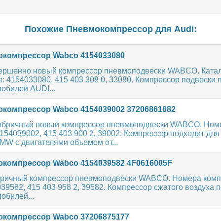
Похожие Пневмокомпрессор для
Audi
:
компрессор Wabco 4154033080
ершенно новый компрессор пневмоподвески WABCO. Кат
: 4154033080, 415 403 308 0, 33080. Компрессор подвески 
обилей AUDI...
компрессор Wabco 4154039002 37206861882
абричный новый компрессор пневмоподвески WABCO. Ном
154039002, 415 403 900 2, 39002. Компрессор подходит для
MW с двигателями объемом от...
компрессор Wabco 4154039582 4F0616005F
ричный компрессор пневмоподвески WABCO. Номера комп
039582, 415 403 958 2, 39582. Компрессор сжатого воздуха 
обилей...
компрессор Wabco 37206875177