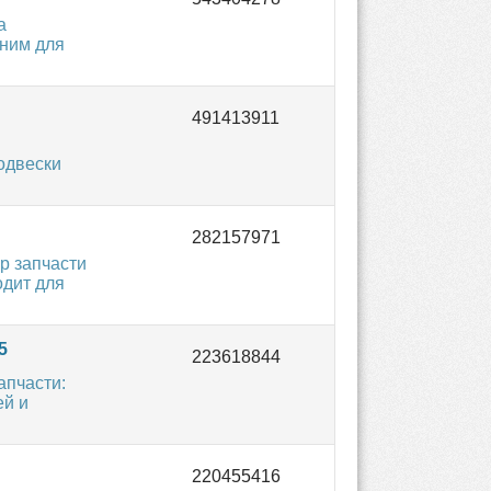
а
еним для
подвески
р запчасти
одит для
5
пчасти:
ей и