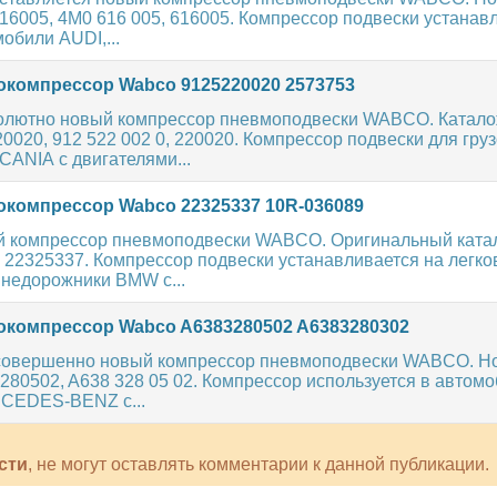
16005, 4M0 616 005, 616005. Компрессор подвески устанав
обили AUDI,...
компрессор Wabco 9125220020 2573753
олютно новый компрессор пневмоподвески WABCO. Катал
0020, 912 522 002 0, 220020. Компрессор подвески для гру
ANIA с двигателями...
компрессор Wabco 22325337 10R-036089
 компрессор пневмоподвески WABCO. Оригинальный кат
 22325337. Компрессор подвески устанавливается на легк
внедорожники BMW с...
компрессор Wabco A6383280502 A6383280302
совершенно новый компрессор пневмоподвески WABCO. Н
280502, A638 328 05 02. Компрессор используется в автомо
CEDES-BENZ с...
сти
, не могут оставлять комментарии к данной публикации.