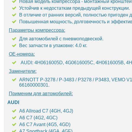
Новая модель компрессора - монтажный кронштейн
Устойчив к недостаткам предыдущей конструкции.
В отличие от ранних версий, полностью пригоден 
Повышенная мощность, долговечность и эффективн
Параметры компрессора:
Для автомобилей с пневмоподвеской.
Вес запчасти в упаковке: 4.0 кг.
OE-номера:
AUDI: 4H0616005D, 4G0616005C, 4H0616005B, 4H
Заменители:
ARNOTT P-3278 / P-3483 / P3278 / P3483, VEMO V1
66160000301.
Применим для автомобилей:
AUDI
A6 Allroad C7 (4GH, 4GJ)
A6 C7 (4G2, 4GC)
A6 C7 Avant (4G5, 4GD)
A7 Sportback (4GA, 4GF)