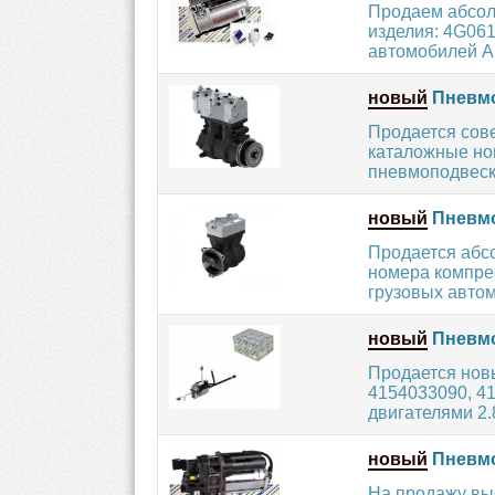
Продаем абсол
изделия: 4G06
автомобилей AU
новый
Пневмо
Продается сов
каталожные ном
пневмоподвеск
новый
Пневмо
Продается абс
номера компрес
грузовых автом
новый
Пневмо
Продается нов
4154033090, 41
двигателями 2.8, 
новый
Пневмо
На продажу вы