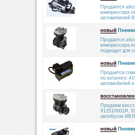
Продается абс
компрессора по
автомобилей B
новый
Пневмо
Продается абс
компрессора по
подходит для с
новый
Пневмо
Продается сов
по каталогу: 4
автомобилей и 
восстановле
Продаем восст
912510001R, 91
автобусов MER
новый
Пневмо