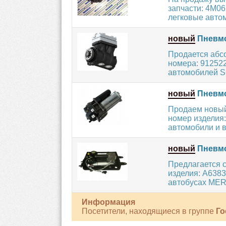
запчасти: 4M06
легковые автом
новый
Пневмо
Продается абс
номера: 912522
автомобилей SC
новый
Пневмо
Продаем новый
номер изделия:
автомобили и 
новый
Пневмо
Предлагается 
изделия: A6383
автобусах MER
Информация
Посетители, находящиеся в группе
Го