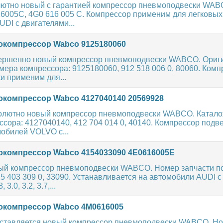
ютно новый с гарантией компрессор пневмоподвески WAB
16005C, 4G0 616 005 C. Компрессор применим для легковых
DI с двигателями...
компрессор Wabco 9125180060
ершенно новый компрессор пневмоподвески WABCO. Ориг
ера компрессора: 9125180060, 912 518 006 0, 80060. Комп
и применим для...
компрессор Wabco 4127040140 20569928
олютно новый компрессор пневмоподвески WABCO. Катал
сора: 4127040140, 412 704 014 0, 40140. Компрессор подв
обилей VOLVO с...
компрессор Wabco 4154033090 4E0616005E
ый компрессор пневмоподвески WABCO. Номер запчасти по
5 403 309 0, 33090. Устанавливается на автомобили AUDI с
3.0, 3.2, 3.7,...
компрессор Wabco 4M0616005
ставляется новый компрессор пневмоподвески WABCO. Н