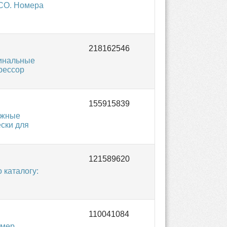
CO. Номера
инальные
рессор
ожные
ески для
 каталогу:
омер