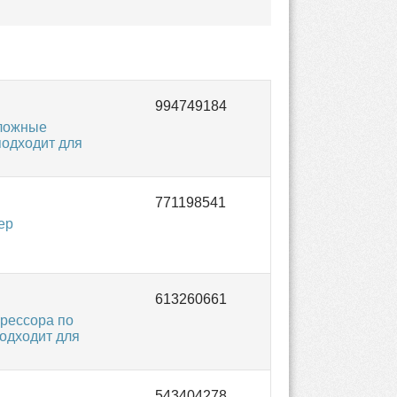
аложные
подходит для
ер
рессора по
подходит для