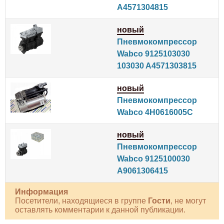
A4571304815
новый
Пневмокомпрессор
Wabco 9125103030
103030 A4571303815
новый
Пневмокомпрессор
Wabco 4H0616005C
новый
Пневмокомпрессор
Wabco 9125100030
A9061306415
Информация
Посетители, находящиеся в группе
Гости
, не могут
оставлять комментарии к данной публикации.