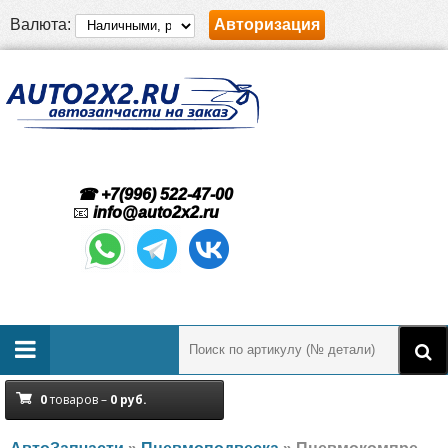
Валюта:
Авторизация
☎ +7(996) 522-47-00
📧
info@auto2x2.ru
0
товаров –
0
руб.