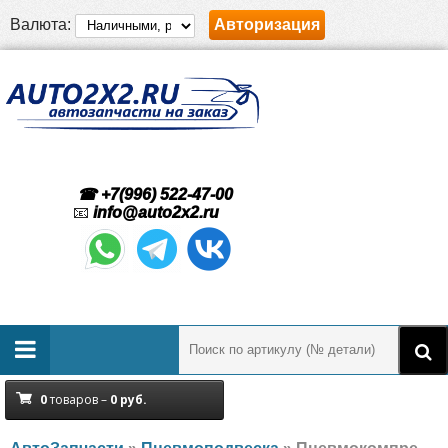
Валюта:
Авторизация
☎ +7(996) 522-47-00
📧
info@auto2x2.ru
0
товаров –
0
руб.