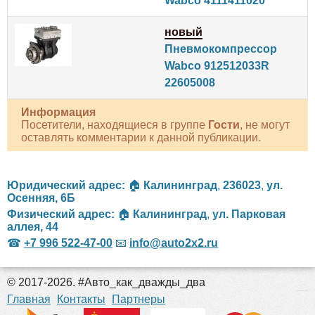
Wabco 4111411020
новый
Пневмокомпрессор
Wabco 912512033R
22605008
Информация
Посетители, находящиеся в группе
Гости
, не могут
оставлять комментарии к данной публикации.
Юридический адрес:
🏠
Калининград
,
236023
,
ул.
Осенняя, 6Б
Физический адрес:
🏠
Калининград
,
ул. Парковая
аллея, 44
☎
+7 996 522-47-00
📧
info@auto2x2.ru
© 2017-2026. #Авто_как_дважды_два
российские сериалы
Главная
Контакты
Партнеры