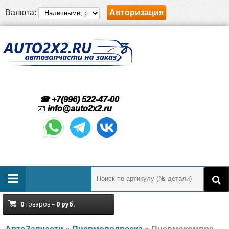
Валюта:
Авторизация
☎ +7(996) 522-47-00
📧
info@auto2x2.ru
0
товаров –
0
руб.