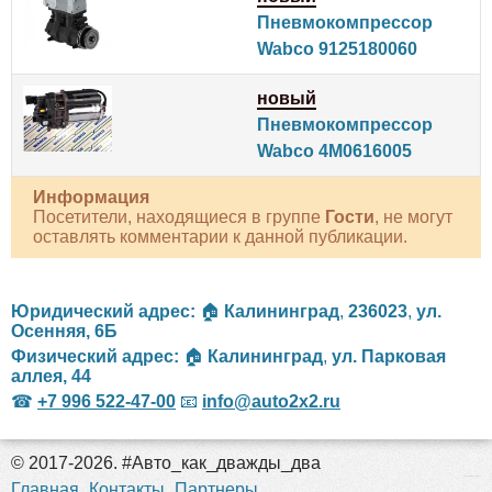
Пневмокомпрессор
Wabco 9125180060
новый
Пневмокомпрессор
Wabco 4M0616005
Информация
Посетители, находящиеся в группе
Гости
, не могут
оставлять комментарии к данной публикации.
Юридический адрес:
🏠
Калининград
,
236023
,
ул.
Осенняя, 6Б
Физический адрес:
🏠
Калининград
,
ул. Парковая
аллея, 44
☎
+7 996 522-47-00
📧
info@auto2x2.ru
© 2017-2026. #Авто_как_дважды_два
российские сериалы
Главная
Контакты
Партнеры