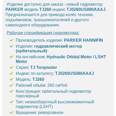
Изделие доступно для заказа - новый гидромотор
PARKER
модель
TJ260
индекс
TJ0260US080AAAJ
.
Предназначается для привода колёс техники,
подъёмников, траншеекопателей и другого
самоходного оборудования.
Рабочая спецификация гидромотора:
Производитель изделия:
PARKER HANNIFIN
Изделие:
гидравлический мотор
(орбитальный)
На английском:
Hydraulic Orbital Motor / LSHT
Motor
Серия:
TJ Torqmotor
Индекс по каталогу:
TJ0260US080AAAJ
Модель:
TJ260
Рабочий объём: 260 см³/об
Конструкция: орбитальный гидромотор
геролерный
Тип: низкооборотный высокомоментный
гидромотор (LSHT)
Вращение: реверсивное