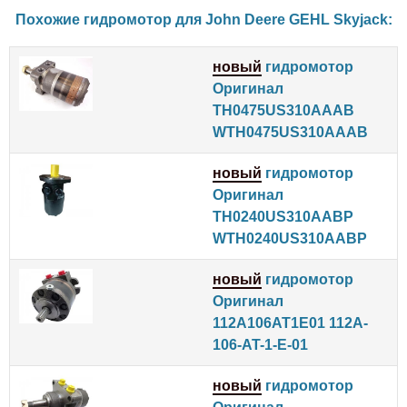
Похожие гидромотор для
John Deere
GEHL
Skyjack
:
новый
гидромотор
Оригинал
TH0475US310AAAB
WTH0475US310AAAB
новый
гидромотор
Оригинал
TH0240US310AABP
WTH0240US310AABP
новый
гидромотор
Оригинал
112A106AT1E01 112A-
106-AT-1-E-01
новый
гидромотор