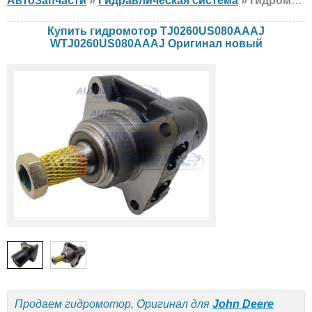
АвтоЗапчасти
»
Гидравлическая система
» гидромотор Оригинал TJ0260US080AAAJ WTJ0260US080AAAJ John Deere, GEHL, Skyjack, новый
Купить гидромотор TJ0260US080AAAJ
WTJ0260US080AAAJ Оригинал новый
Продаем гидромотор, Оригинал для
John Deere