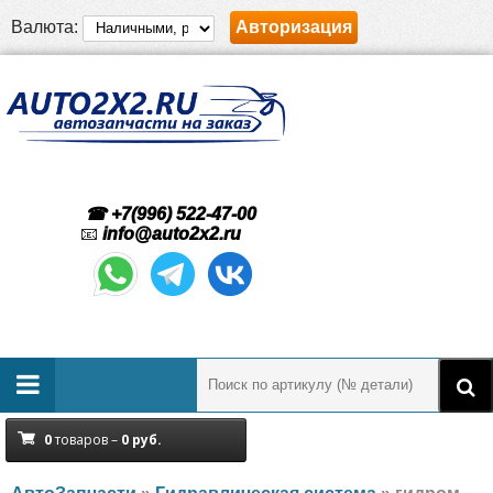
Валюта:
Авторизация
☎ +7(996) 522-47-00
📧
info@auto2x2.ru
0
товаров –
0
руб.