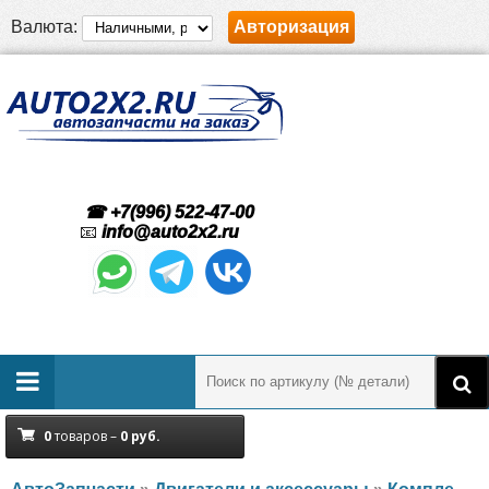
Валюта:
Авторизация
☎ +7(996) 522-47-00
📧
info@auto2x2.ru
0
товаров –
0
руб.