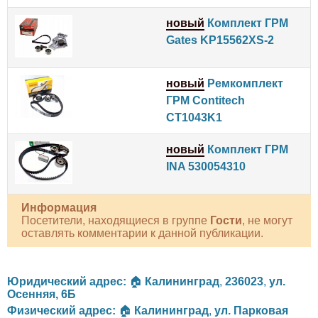
новый
Комплект ГРМ
Gates KP15562XS-2
новый
Ремкомплект
ГРМ Contitech
CT1043K1
новый
Комплект ГРМ
INA 530054310
Информация
Посетители, находящиеся в группе
Гости
, не могут
оставлять комментарии к данной публикации.
Юридический адрес:
🏠
Калининград
,
236023
,
ул.
Осенняя, 6Б
Физический адрес:
🏠
Калининград
,
ул. Парковая