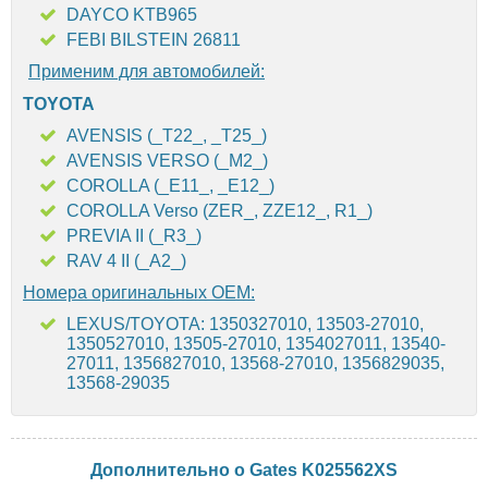
DAYCO KTB965
FEBI BILSTEIN 26811
Применим для автомобилей:
TOYOTA
AVENSIS (_T22_, _T25_)
AVENSIS VERSO (_M2_)
COROLLA (_E11_, _E12_)
COROLLA Verso (ZER_, ZZE12_, R1_)
PREVIA II (_R3_)
RAV 4 II (_A2_)
Номера оригинальных OEM:
LEXUS/TOYOTA: 1350327010, 13503-27010,
1350527010, 13505-27010, 1354027011, 13540-
27011, 1356827010, 13568-27010, 1356829035,
13568-29035
Дополнительно о Gates K025562XS