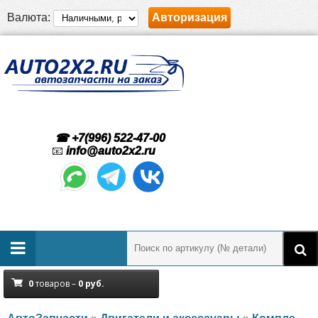
Валюта:
Авторизация
☎ +7(996) 522-47-00
📧
info@auto2x2.ru
0
товаров –
0
руб.