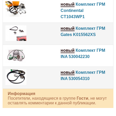
новый
Комплект ГРМ
Continental
CT1043WP1
новый
Комплект ГРМ
Gates K015562XS
новый
Комплект ГРМ
INA 530042230
новый
Комплект ГРМ
INA 530054310
Информация
Посетители, находящиеся в группе
Гости
, не могут
оставлять комментарии к данной публикации.