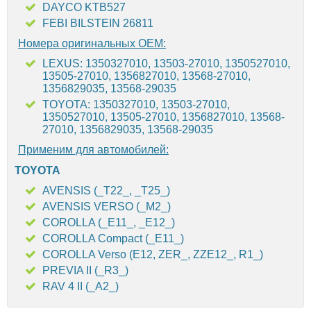
DAYCO KTB527
FEBI BILSTEIN 26811
Номера оригинальных OEM:
LEXUS: 1350327010, 13503-27010, 1350527010,
13505-27010, 1356827010, 13568-27010,
1356829035, 13568-29035
TOYOTA: 1350327010, 13503-27010,
1350527010, 13505-27010, 1356827010, 13568-
27010, 1356829035, 13568-29035
Применим для автомобилей:
TOYOTA
AVENSIS (_T22_, _T25_)
AVENSIS VERSO (_M2_)
COROLLA (_E11_, _E12_)
COROLLA Compact (_E11_)
COROLLA Verso (E12, ZER_, ZZE12_, R1_)
PREVIA II (_R3_)
RAV 4 II (_A2_)