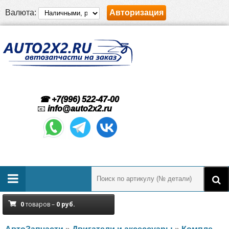
Валюта:
Авторизация
☎ +7(996) 522-47-00
📧
info@auto2x2.ru
0
товаров –
0
руб.