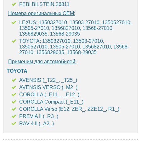
FEBI BILSTEIN 26811
Номера оригинальных OEM:
LEXUS: 1350327010, 13503-27010, 1350527010,
13505-27010, 1356827010, 13568-27010,
1356829035, 13568-29035
TOYOTA: 1350327010, 13503-27010,
1350527010, 13505-27010, 1356827010, 13568-
27010, 1356829035, 13568-29035
Применим для автомобилей:
TOYOTA
AVENSIS (_T22_, _T25_)
AVENSIS VERSO (_M2_)
COROLLA (_E11_, _E12_)
COROLLA Compact (_E11_)
COROLLA Verso (E12, ZER_, ZZE12_, R1_)
PREVIA II (_R3_)
RAV 4 II (_A2_)