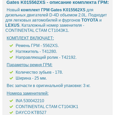
Gates K015562XS - описание комплекта ГРМ:
Новый
комплект ГРМ Gates K015562XS
для
дизельных двигателей D-4D объемом 2.0L. Подходит
для легковых автомобилей и фургонов
TOYOTA
и
LEXUS
. Каталожный номер заменителя -
CONTINENTAL CTAM CT1043K1.
КОМПЛЕКТ ВКЛЮЧАЕТ:
Ремень ГРМ - 5562XS.
Натяжитель - T41280.
Направляющий ролик - T42192.
Параметры ремня ГРМ:
Количество зубьев - 178.
Ширина - 25 мм.
Вес запчасти в оригинальной упаковке: 3 кг.
Номера заменителей:
INA 530042210
CONTINENTAL CTAM CT1043K1
DAYCO KTB527