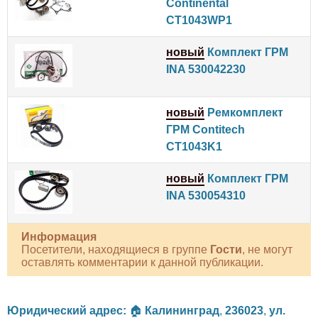
Continental
CT1043WP1
новый
Комплект ГРМ
INA 530042230
новый
Ремкомплект
ГРМ Contitech
CT1043K1
новый
Комплект ГРМ
INA 530054310
Информация
Посетители, находящиеся в группе
Гости
, не могут
оставлять комментарии к данной публикации.
Юридический адрес:
🏠
Калининград
,
236023
,
ул.