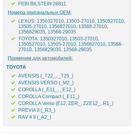
FEBI BILSTEIN 26811
Номера оригинальных OEM:
LEXUS: 1350327010, 13503-27010, 1350527010,
13505-27010, 1356827010, 13568-27010,
1356829035, 13568-29035
TOYOTA: 1350327010, 13503-27010,
1350527010, 13505-27010, 1356827010, 13568-
27010, 1356829035, 13568-29035
Применим для автомобилей:
TOYOTA
AVENSIS (_T22_, _T25_)
AVENSIS VERSO (_M2_)
COROLLA (_E11_, _E12_)
COROLLA Compact (_E11_)
COROLLA Verso (E12, ZER_, ZZE12_, R1_)
PREVIA II (_R3_)
RAV 4 II (_A2_)