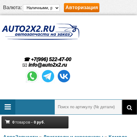
Валюта:
Авторизация
☎ +7(996) 522-47-00
📧
info@auto2x2.ru
0
товаров –
0
руб.