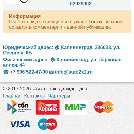
02929902
Информация
Посетители, находящиеся в группе
Гости
, не могут
оставлять комментарии к данной публикации.
Юридический адрес:
🏠
Калининград
,
236023
,
ул.
Осенняя, 6Б
Физический адрес:
🏠
Калининград
,
ул. Парковая
аллея, 44
☎
+7 996 522-47-00
📧
info@auto2x2.ru
© 2017-2026. #Авто_как_дважды_два
российские сериалы
Главная
Контакты
Партнеры