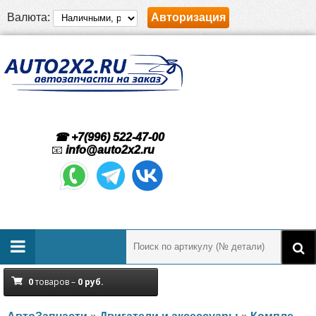
Валюта:
Авторизация
☎ +7(996) 522-47-00
📧
info@auto2x2.ru
0
товаров –
0
руб.