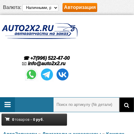
Валюта:
Авторизация
☎ +7(996) 522-47-00
📧
info@auto2x2.ru
0
товаров –
0
руб.