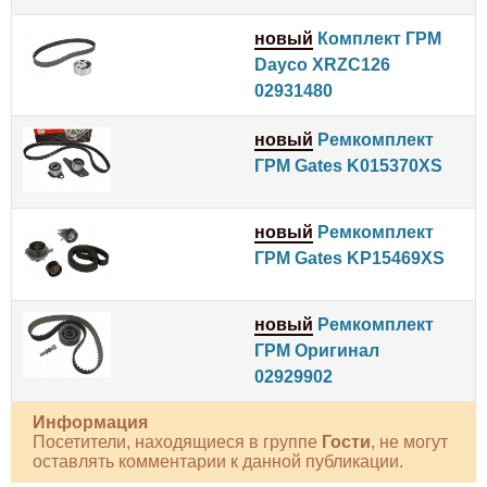
новый
Комплект ГРМ
Dayco XRZC126
02931480
новый
Ремкомплект
ГРМ Gates K015370XS
новый
Ремкомплект
ГРМ Gates KP15469XS
новый
Ремкомплект
ГРМ Оригинал
02929902
Информация
Посетители, находящиеся в группе
Гости
, не могут
оставлять комментарии к данной публикации.