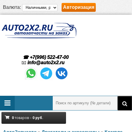
Валюта:
Авторизация
☎ +7(996) 522-47-00
📧
info@auto2x2.ru
0
товаров –
0
руб.