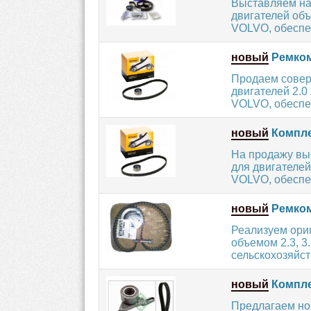
Выставляем на
двигателей объ
VOLVO, обеспеч
новый
Ремком
Продаем сове
двигателей 2.0
VOLVO, обеспеч
новый
Компле
На продажу вы
для двигателей
VOLVO, обеспеч
новый
Ремком
Реализуем ори
объемом 2.3, 3
сельскохозяйст
новый
Компле
Предлагаем нов