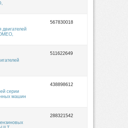
D,
я двигателей
ROMEO,
игателей
ей серии
венных машин
бензиновых
AULT,