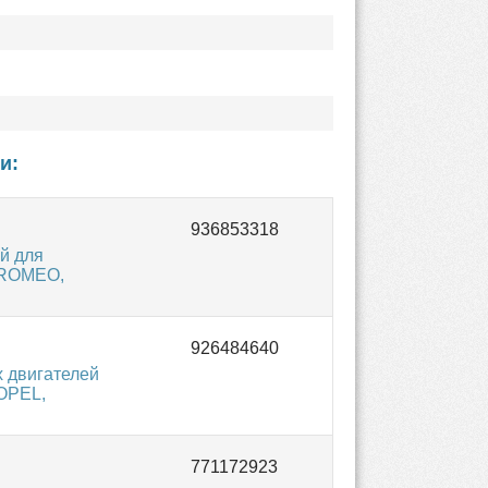
и:
й для
A ROMEO,
 двигателей
 OPEL,