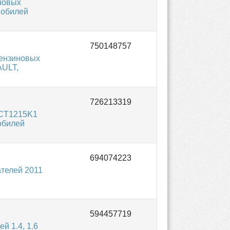
новых
мобилей
ензиновых
AULT,
 CT1215K1
обилей
телей 2011
й 1.4, 1.6