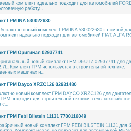
гаемый комплект идеально подходит для автомобилей FOR
лговечную работу...
кт ГРМ INA 530022630
абсолютно новый комплект ГРМ INA 530022630 с помпой дл
. Комплект идеально подходит для автомобилей FIAT, ALFA 
кт ГРМ Оригинал 02937741
оригинальный новый комплект ГРМ DEUTZ 02937741 для дв
.7L. Комплект ГРМ используется в строительной технике,
венных машинах и...
кт ГРМ Dayco XRZC126 02931480
олютно новый комплект ГРМ DAYCO XRZC126 для двигател
 ГРМ подходит для строительной техники, сельскохозяйст
с...
т ГРМ Febi Bilstein 11131 7700116049
фабричный новый комплект ГРМ FEBI BILSTEIN 11131 для 
 литра. Комплект идеально подходит для автомобилей REN