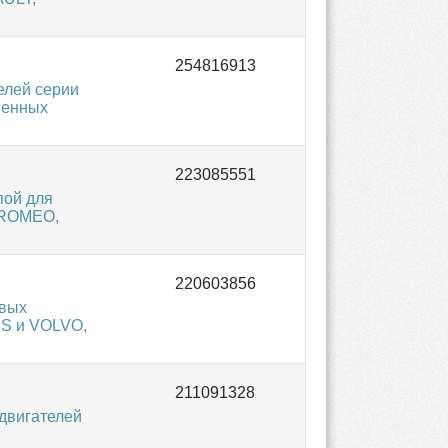
елей серии
венных
пой для
A ROMEO,
овых
US и VOLVO,
двигателей