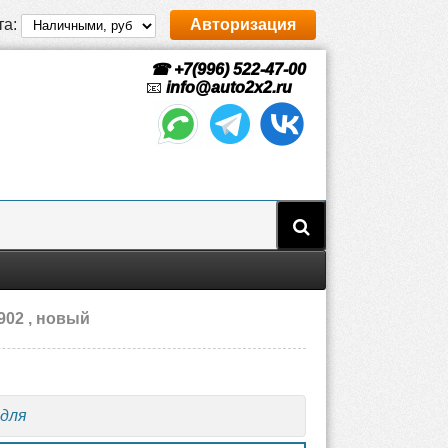
та:
Авторизация
☎ +7(996) 522-47-00
📧
info@auto2x2.ru
902 , новый
 для