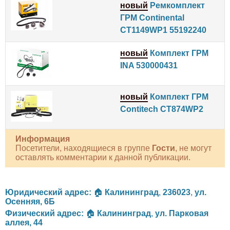
новый
Ремкомплект
ГРМ Continental
CT1149WP1 55192240
новый
Комплект ГРМ
INA 530000431
новый
Комплект ГРМ
Contitech CT874WP2
Информация
Посетители, находящиеся в группе
Гости
, не могут
оставлять комментарии к данной публикации.
Юридический адрес:
🏠
Калининград
,
236023
,
ул.
Осенняя, 6Б
Физический адрес:
🏠
Калининград
,
ул. Парковая
аллея, 44