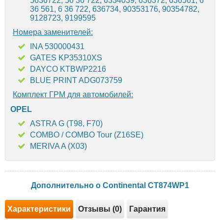
5636722, 56 36 722, 6334039, 636372, 636561, 6
36 561, 6 36 722, 636734, 90353176, 90354782,
9128723, 9199595
Номера заменителей:
INA 530000431
GATES KP35310XS
DAYCO KTBWP2216
BLUE PRINT ADG073759
Комплект ГРМ для автомобилей:
OPEL
ASTRA G (T98, F70)
COMBO / COMBO Tour (Z16SE)
MERIVA A (X03)
Дополнительно о Continental CT874WP1
Характеристики
Отзывы (0)
Гарантия