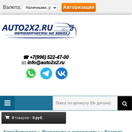
Валюта:
Авторизация
☎ +7(996) 522-47-00
📧
info@auto2x2.ru
0
товаров –
0
руб.