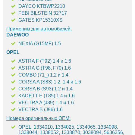
DAYCO KTBWP2210
FEBI BILSTEIN 32717
GATES KP15310XS
Применим для автомобилей:
DAEWOO
NEXIA (G15MF) 1.5
OPEL
ASTRA F (T92) 1.4 и 1.6
ASTRA G (T98, F70) 1.6
COMBO (71_) 1.2 и 1.4
CORSA A (S83) 1.2, 1.4 и 1.6
CORSA B (S93) 1.2 и 1.4
KADETT E (T85) 1.4 и 1.6
VECTRA A (J89) 1.4 и 1.6
VECTRA B (J96) 1.6
Номера оригинальных OEM:
OPEL: 1334010, 1334025, 1334065, 1334098,
1338044, 1338052, 1338870, 3038094, 5636356,