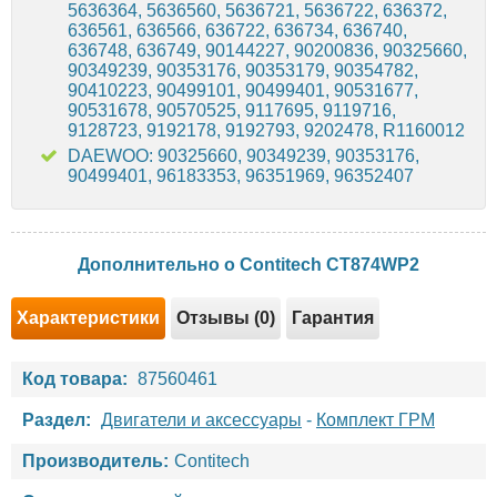
5636364, 5636560, 5636721, 5636722, 636372,
636561, 636566, 636722, 636734, 636740,
636748, 636749, 90144227, 90200836, 90325660,
90349239, 90353176, 90353179, 90354782,
90410223, 90499101, 90499401, 90531677,
90531678, 90570525, 9117695, 9119716,
9128723, 9192178, 9192793, 9202478, R1160012
DAEWOO: 90325660, 90349239, 90353176,
90499401, 96183353, 96351969, 96352407
Дополнительно о Contitech CT874WP2
Характеристики
Отзывы (0)
Гарантия
Код товара:
87560461
Раздел:
Двигатели и аксессуары
-
Комплект ГРМ
Производитель:
Contitech