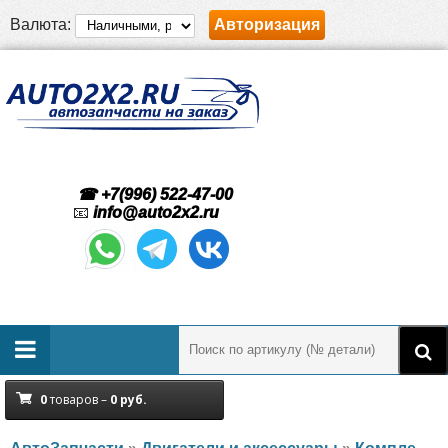
Валюта:
Авторизация
☎ +7(996) 522-47-00
📧
info@auto2x2.ru
0
товаров –
0
руб.