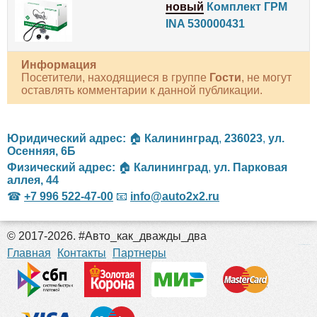
новый
Комплект ГРМ
INA 530000431
Информация
Посетители, находящиеся в группе
Гости
, не могут
оставлять комментарии к данной публикации.
Юридический адрес:
🏠
Калининград
,
236023
,
ул.
Осенняя, 6Б
Физический адрес:
🏠
Калининград
,
ул. Парковая
аллея, 44
☎
+7 996 522-47-00
📧
info@auto2x2.ru
© 2017-2026. #Авто_как_дважды_два
российские сериалы
Главная
Контакты
Партнеры