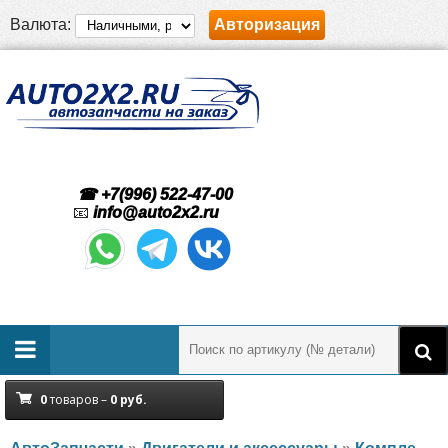
Валюта:
Авторизация
☎ +7(996) 522-47-00
📧
info@auto2x2.ru
0
товаров –
0
руб.