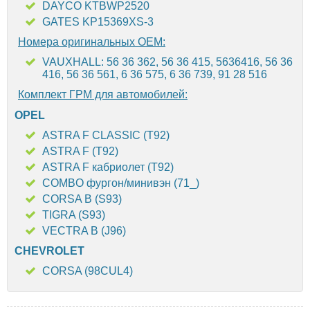
DAYCO KTBWP2520
GATES KP15369XS-3
Номера оригинальных OEM:
VAUXHALL: 56 36 362, 56 36 415, 5636416, 56 36
416, 56 36 561, 6 36 575, 6 36 739, 91 28 516
Комплект ГРМ для автомобилей:
OPEL
ASTRA F CLASSIC (T92)
ASTRA F (T92)
ASTRA F кабриолет (T92)
COMBO фургон/минивэн (71_)
CORSA B (S93)
TIGRA (S93)
VECTRA B (J96)
CHEVROLET
CORSA (98CUL4)