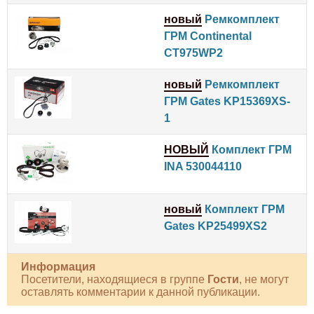
новый
Ремкомплект
ГРМ Continental
CT975WP2
новый
Ремкомплект
ГРМ Gates KP15369XS-
1
НОВЫЙ
Комплект ГРМ
INA 530044110
новый
Комплект ГРМ
Gates KP25499XS2
Информация
Посетители, находящиеся в группе
Гости
, не могут
оставлять комментарии к данной публикации.