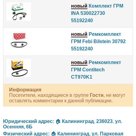
новый
Комплект ГРМ
INA 530022730
55192240
новый
Ремкомплект
ГРМ Febi Bilstein 30792
55192240
новый
Ремкомплект
ГРМ Contitech
CT970K1
Информация
Посетители, находящиеся в группе
Гости
, не могут
оставлять комментарии к данной публикации.
Юридический адрес:
🏠
Калининград
,
236023
,
ул.
Осенняя, 6Б
Физический адрес:
🏠
Калининград
,
ул. Парковая