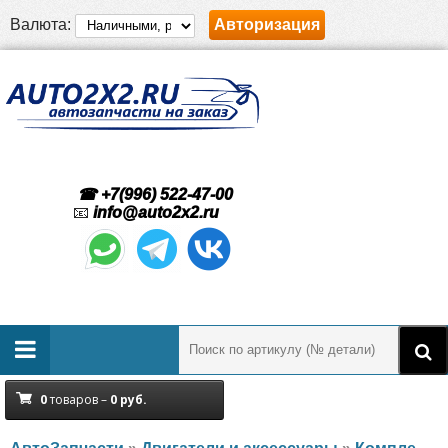
Валюта:
Авторизация
☎ +7(996) 522-47-00
📧
info@auto2x2.ru
0
товаров –
0
руб.