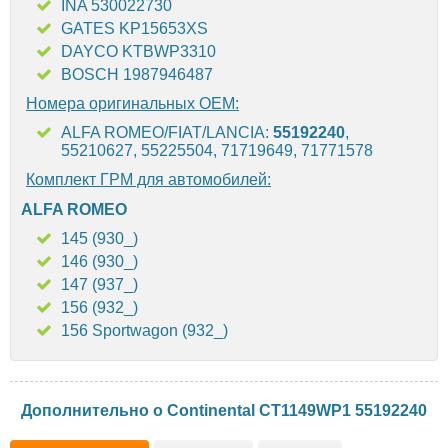
INA 530022730
GATES KP15653XS
DAYCO KTBWP3310
BOSCH 1987946487
Номера оригинальных OEM:
ALFA ROMEO/FIAT/LANCIA:
55192240
,
55210627, 55225504, 71719649, 71771578
Комплект ГРМ для автомобилей:
ALFA ROMEO
145 (930_)
146 (930_)
147 (937_)
156 (932_)
156 Sportwagon (932_)
Дополнительно о Continental CT1149WP1 55192240