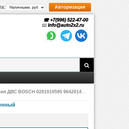
та:
Авторизация
☎ +7(996) 522-47-00
📧
info@auto2x2.ru
SCH 0281010595 9642014980 Citroen, восстановленный
ленный