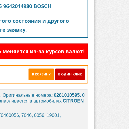
5 9642014980 BOSCH
ого состояния и другого
е заявку.
 меняется из-за курсов валют!
В КОРЗИНУ
В ОДИН КЛИК
H
. Оригинальные номера:
0281010595
, 0
танавливается в автомобилях
CITROEN
0460056, 7046, 0056, 19001,