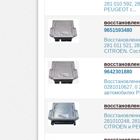
281 010 592, 2
PEUGEOT с...
восстановле
9651593480
Восстановленн
281 011 521, 2
CITROEN. Сост
восстановле
9642301880
Восстановленн
0281010627, 0 
автомобилях P
восстановле
Восстановленн
281010248, 281
CITROEN и PEU
восстановле