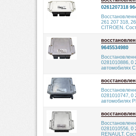
0261207318 96
Восстановленн
261 207 318, 2
CITROEN. Сост
восстановле
9645534980
Восстановленн
0281010886, 0 
автомобилях C
восстановле
Восстановленн
0281010747, 0 
автомобилях P
восстановле
Восстановленн
0281010556, 0 
RENAULT. Состо