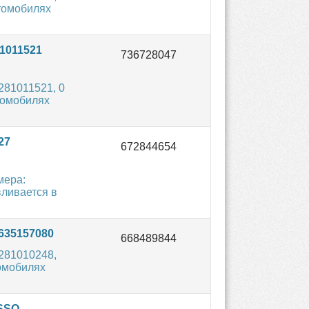
втомобилях
1011521
281011521, 0
втомобилях
27
мера:
вливается в
635157080
281010248,
томобилях
SSO