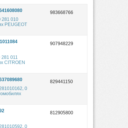
641608080
 281 010
илях PEUGEOT
1011084
 281 011
лях CITROEN
637089680
281010162, 0
втомобилях
92
281010592, 0