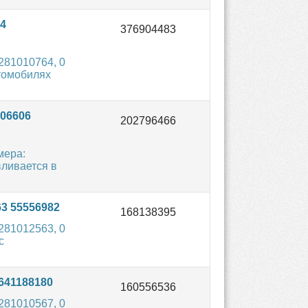
4
281010764, 0
втомобилях
06606
мера:
вливается в
3 55556982
281012563, 0
с
641188180
281010567, 0