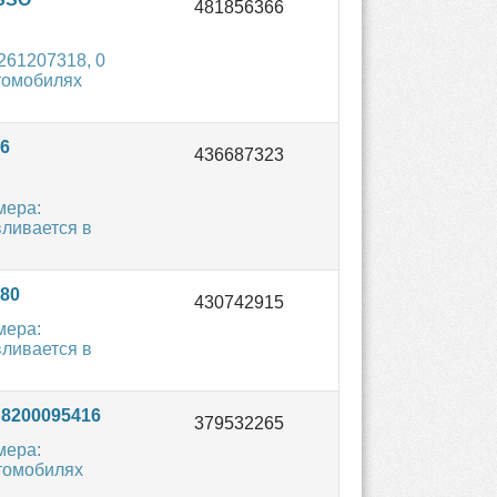
261207318, 0
втомобилях
6
мера:
вливается в
80
мера:
вливается в
8200095416
мера:
втомобилях