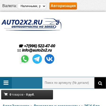
Валюта:
Авторизация
☎ +7(996) 522-47-00
📧
info@auto2x2.ru
0
товаров –
0
руб.