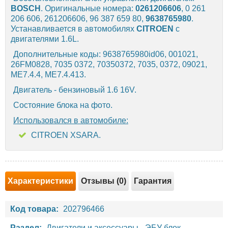
BOSCH
. Оригинальные номера:
0261206606
, 0 261
206 606, 261206606, 96 387 659 80,
9638765980
.
Устанавливается в автомобилях
CITROEN
с
двигателями 1.6L.
Дополнительные коды: 9638765980id06, 001021,
26FM0828, 7035 0372, 70350372, 7035, 0372, 09021,
ME7.4.4, ME7.4.413.
Двигатель - бензиновый 1.6 16V.
Состояние блока на фото.
Использовался в автомобиле:
CITROEN XSARA.
Характеристики
Отзывы (0)
Гарантия
Код товара:
202796466
Раздел:
Двигатели и аксессуары
-
ЭБУ блок