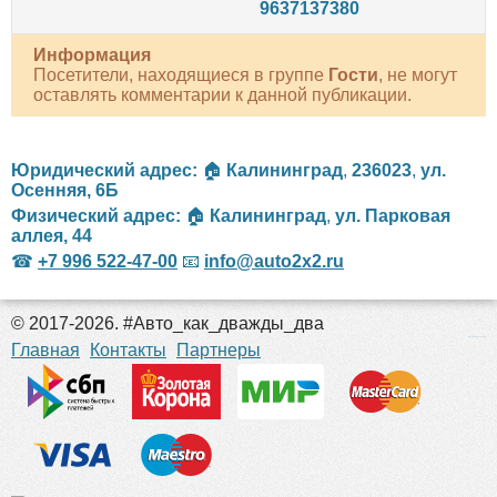
9637137380
Информация
Посетители, находящиеся в группе
Гости
, не могут
оставлять комментарии к данной публикации.
Юридический адрес:
🏠
Калининград
,
236023
,
ул.
Осенняя, 6Б
Физический адрес:
🏠
Калининград
,
ул. Парковая
аллея, 44
☎
+7 996 522-47-00
📧
info@auto2x2.ru
© 2017-2026. #Авто_как_дважды_два
российские сериалы
Главная
Контакты
Партнеры