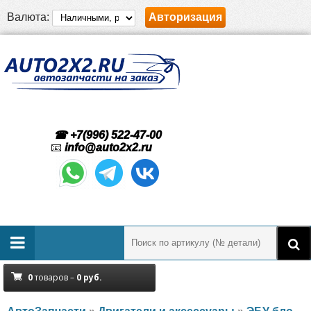
Валюта:
Авторизация
☎ +7(996) 522-47-00
📧
info@auto2x2.ru
0
товаров –
0
руб.