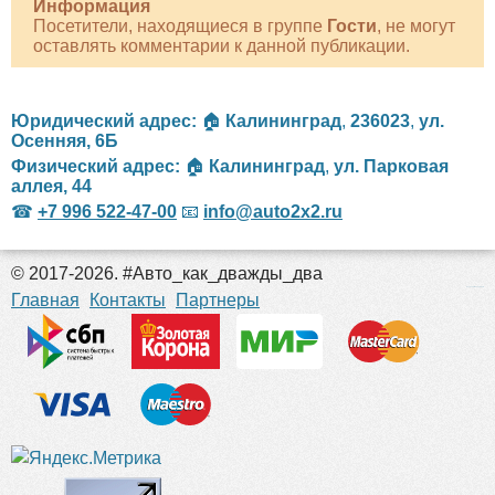
Информация
Посетители, находящиеся в группе
Гости
, не могут
оставлять комментарии к данной публикации.
Юридический адрес:
🏠
Калининград
,
236023
,
ул.
Осенняя, 6Б
Физический адрес:
🏠
Калининград
,
ул. Парковая
аллея, 44
☎
+7 996 522-47-00
📧
info@auto2x2.ru
© 2017-2026. #Авто_как_дважды_два
российские сериалы
Главная
Контакты
Партнеры