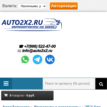
Валюта:
Авторизация
☎ +7(996) 522-47-00
📧
info@auto2x2.ru
0
товаров –
0
руб.