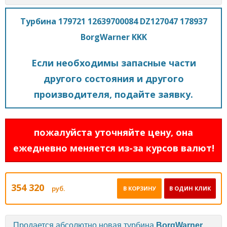
Турбина 179721 12639700084 DZ127047 178937
BorgWarner KKK
Если необходимы запасные части
другого состояния и другого
производителя, подайте заявку.
пожалуйста уточняйте цену, она
ежедневно меняется из-за курсов валют!
354 320
руб.
В КОРЗИНУ
В ОДИН КЛИК
Продается абсолютно новая турбина
BorgWarner