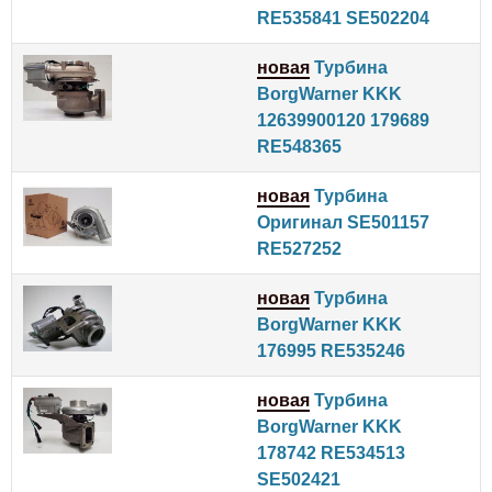
RE535841 SE502204
новая
Турбина
BorgWarner KKK
12639900120 179689
RE548365
новая
Турбина
Оригинал SE501157
RE527252
новая
Турбина
BorgWarner KKK
176995 RE535246
новая
Турбина
BorgWarner KKK
178742 RE534513
SE502421