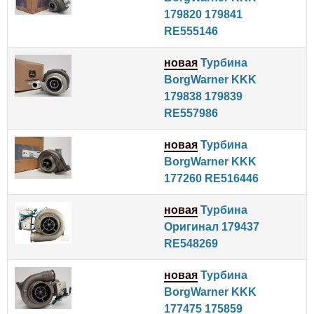
179820 179841
RE555146
новая
Турбина
BorgWarner KKK
179838 179839
RE557986
новая
Турбина
BorgWarner KKK
177260 RE516446
новая
Турбина
Оригинал 179437
RE548269
новая
Турбина
BorgWarner KKK
177475 175859