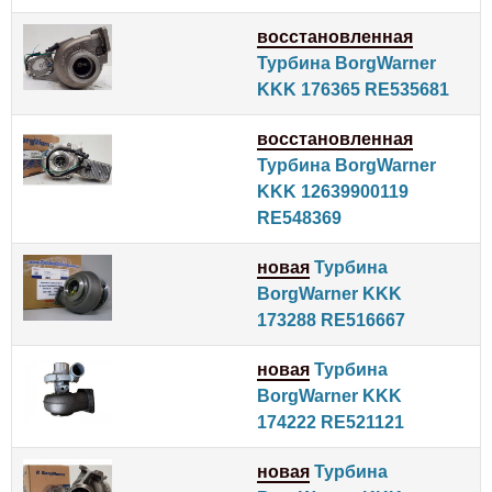
восстановленная
Турбина BorgWarner
KKK 176365 RE535681
восстановленная
Турбина BorgWarner
KKK 12639900119
RE548369
новая
Турбина
BorgWarner KKK
173288 RE516667
новая
Турбина
BorgWarner KKK
174222 RE521121
новая
Турбина