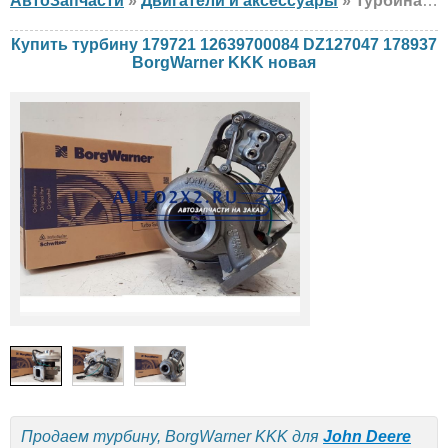
АвтоЗапчасти
»
Двигатели и аксессуары
» Турбина BorgWarner KKK 179721 12639700084 DZ127047 178937 John Deere, новая
Купить турбину 179721 12639700084 DZ127047 178937
BorgWarner KKK новая
Продаем турбину, BorgWarner KKK для
John Deere