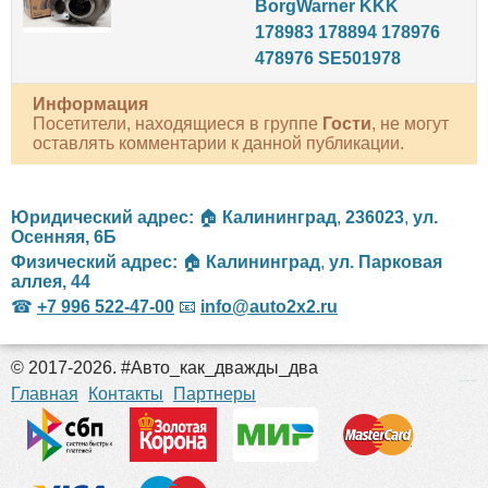
BorgWarner KKK
178983 178894 178976
478976 SE501978
Информация
Посетители, находящиеся в группе
Гости
, не могут
оставлять комментарии к данной публикации.
Юридический адрес:
🏠
Калининград
,
236023
,
ул.
Осенняя, 6Б
Физический адрес:
🏠
Калининград
,
ул. Парковая
аллея, 44
☎
+7 996 522-47-00
📧
info@auto2x2.ru
© 2017-2026. #Авто_как_дважды_два
российские сериалы
Главная
Контакты
Партнеры