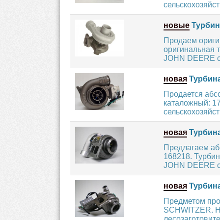
сельскохозяйст
новые
Турбин
Продаем ориги
оригинальная т
JOHN DEERE с 
новая
Турбина
Продается абс
каталожный: 17
сельскохозяйст
новая
Турбина
Предлагаем аб
168218. Турбин
JOHN DEERE с 
новая
Турбина
Предметом про
SCHWITZER. Но
лесозаготовите