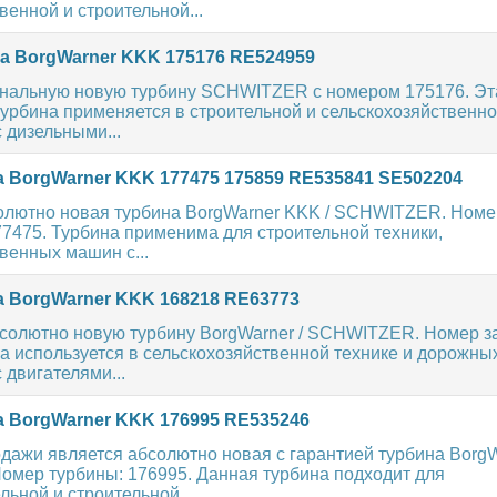
венной и строительной...
а BorgWarner KKK 175176 RE524959
нальную новую турбину SCHWITZER с номером 175176. Эт
урбина применяется в строительной и сельскохозяйственно
дизельными...
 BorgWarner KKK 177475 175859 RE535841 SE502204
олютно новая турбина BorgWarner KKK / SCHWITZER. Номе
7475. Турбина применима для cтроительной техники,
венных машин с...
 BorgWarner KKK 168218 RE63773
солютно новую турбину BorgWarner / SCHWITZER. Номер за
а используется в сельскохозяйственной технике и дорожн
двигателями...
 BorgWarner KKK 176995 RE535246
дажи является абсолютно новая с гарантией турбина BorgW
мер турбины: 176995. Данная турбина подходит для
льной и строительной...