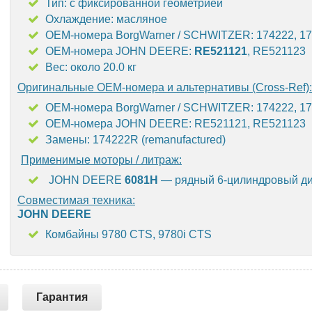
Тип: с фиксированной геометрией
Охлаждение: масляное
OEM-номера BorgWarner / SCHWITZER: 174222, 1
OEM-номера JOHN DEERE:
RE521121
, RE521123
Вес: около 20.0 кг
Оригинальные OEM-номера и альтернативы (Cross-Ref):
OEM-номера BorgWarner / SCHWITZER: 174222, 1
OEM-номера JOHN DEERE: RE521121, RE521123
Замены: 174222R (remanufactured)
Применимые моторы / литраж:
JOHN DEERE
6081H
— рядный 6-цилиндровый диз
Совместимая техника:
JOHN DEERE
Комбайны 9780 CTS, 9780i CTS
Гарантия