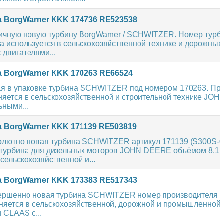
 BorgWarner KKK 174736 RE523538
чную новую турбину BorgWarner / SCHWITZER. Номер тур
а используется в сельскохозяйственной технике и дорожн
двигателями...
 BorgWarner KKK 170263 RE66524
ая в упаковке турбина SCHWITZER под номером 170263. П
няется в сельскохозяйственной и строительной технике J
ьными...
 BorgWarner KKK 171139 RE503819
олютно новая турбина SCHWITZER артикул 171139 (S300S-
турбина для дизельных моторов JOHN DEERE объёмом 8.1
 сельскохозяйственной и...
 BorgWarner KKK 173383 RE517343
ершенно новая турбина SCHWITZER номер производителя 
няется в сельскохозяйственной, дорожной и промышленной
CLAAS с...