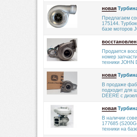
новая
Турбина
Предлагаем со
175144. Турбо
базе моторов 
восстановлен
Продается вос
номер запчасти
техники JOHN 
новая
Турбина
В продаже фаб
подходит для ш
DEERE с дизел
новая
Турбина
В наличии сов
177685 (S200G
техники на баз