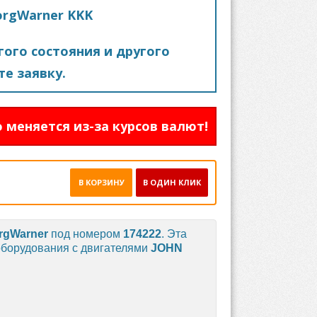
orgWarner KKK
ого состояния и другого
е заявку.
 меняется из-за курсов валют!
В КОРЗИНУ
В ОДИН КЛИК
rgWarner
под номером
174222
. Эта
 оборудования с двигателями
JOHN