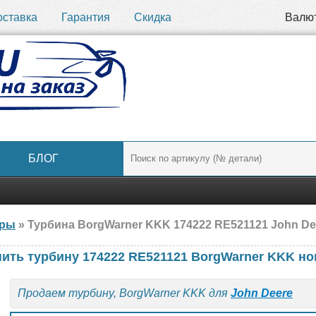
оставка
Гарантия
Скидка
Валю
БЛОГ
ары
» Турбина BorgWarner KKK 174222 RE521121 John De
пить турбину 174222 RE521121 BorgWarner KKK но
Продаем турбину, BorgWarner KKK для
John Deere