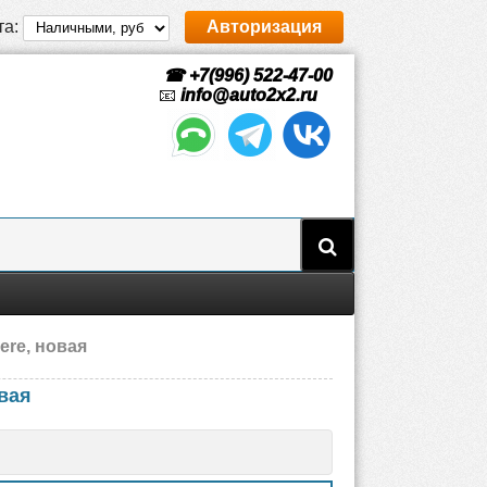
та:
Авторизация
☎ +7(996) 522-47-00
📧
info@auto2x2.ru
ere, новая
вая