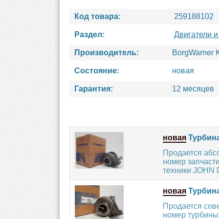
Код товара:
259188102
Раздел:
Двигатели и
Производитель:
BorgWarner 
Состояние:
новая
Гарантия:
12 месяцев
новая
Турбина
Продается абс
номер запчасти
техники JOHN 
новая
Турбина
Продается сов
номер турбины