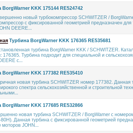
 BorgWarner KKK 175144 RE524742
вершенно новый турбокомпрессор SCHWITZER / BorgWarne
компрессор с фиксированной геометрией предназначен для 
JOHN DEERE...
ная
Турбина BorgWarner KKK 176365 RE535681
становленная турбина BorgWarner KKK / SCHWITZER. Кат
: 176365. Турбина подходит для специальной и сельскохоз
DEERE с...
 BorgWarner KKK 177382 RE535410
ричная новая турбина SCHWITZER номер 177382. Данная 
ирокого спектра сельскохозяйственной и строительной те
ьными...
 BorgWarner KKK 177685 RE532866
ершенно новая турбина SCHWITZER / BorgWarner с номеро
-80H). Данная турбина с фиксированной геометрией предна
е моторов JOHN...