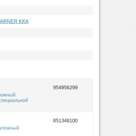
WARNER KKK
ложный
 специальной
таложный