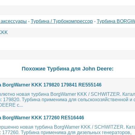
 аксессуары
-
Турбина / Турбокомпрессор
-
Турбина BORG
KKK
Похожие Турбина для
John Deere
:
 BorgWarner KKK 179820 179841 RE555146
олютно новая турбина BorgWarner KKK / SCHWITZER. Ката
: 179820. Турбина применима для сельскохозяйственной и
DEERE с...
 BorgWarner KKK 177260 RE516446
ершенно новая турбина BorgWarner KKK / SCHWITZER. Ка
: 177260. Турбина применима для дизельных генераторов,