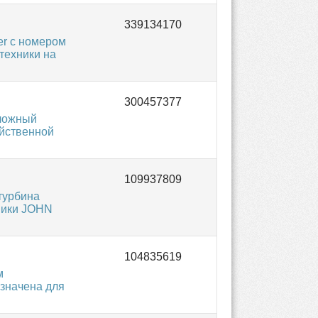
r с номером
техники на
аложный
яйственной
турбина
хники JOHN
м
значена для