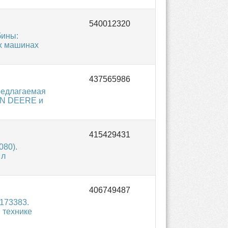
бины:
ых машинах
редлагаемая
OHN DEERE и
080).
 л
173383.
 технике