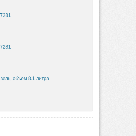
77281
77281
ель, объем 8.1 литра