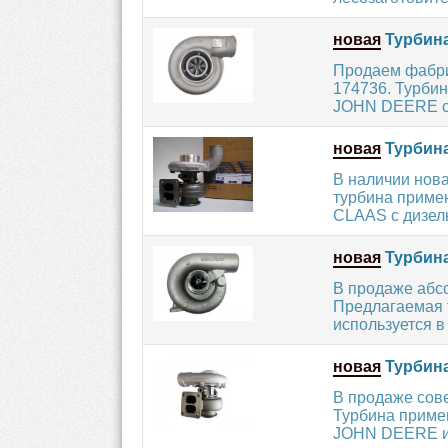
новая
Турбина
Продаем фабри
174736. Турбин
JOHN DEERE с 
новая
Турбина
В наличии нов
турбина приме
CLAAS с дизел
новая
Турбина
В продаже абс
Предлагаемая 
используется в
новая
Турбина
В продаже сов
Турбина приме
JOHN DEERE и 