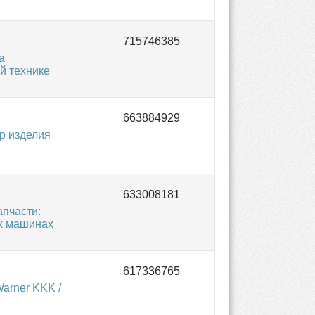
а
й технике
р изделия
пчасти:
ых машинах
arner KKK /