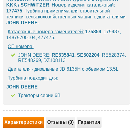
KKK / SCHWITZER
. Номер изделия каталожный:
177475
. Турбина применима для cтроительной
техники, сельскохозяйственных машин с двигателями
JOHN DEERE
.
Каталожные номера заменителей:
175859
, 179437,
14879700104, 477475.
OE номера:
JOHN DEERE:
RE535841
,
SE502204
, RE528374,
RE548269, DZ108113
Двигателя - дизельные JD 6135H с объемом 13.5L.
Турбина подходит для:
JOHN DEERE
Тракторы серии 6B
Характеристики
Отзывы (0)
Гарантия