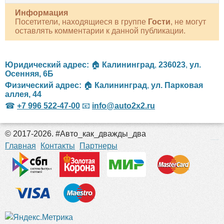
Информация
Посетители, находящиеся в группе
Гости
, не могут
оставлять комментарии к данной публикации.
Юридический адрес:
🏠
Калининград
,
236023
,
ул.
Осенняя, 6Б
Физический адрес:
🏠
Калининград
,
ул. Парковая
аллея, 44
☎
+7 996 522-47-00
📧
info@auto2x2.ru
© 2017-2026. #Авто_как_дважды_два
российские сериалы
Главная
Контакты
Партнеры