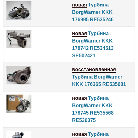
новая
Турбина
BorgWarner KKK
176995 RE535246
новая
Турбина
BorgWarner KKK
178742 RE534513
SE502421
восстановленная
Турбина BorgWarner
KKK 176365 RE535681
новая
Турбина
BorgWarner KKK
178745 RE535568
RE536375
новая
Турбина