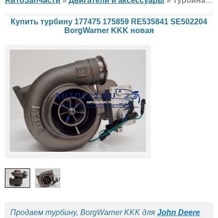
АвтоЗапчасти
»
Двигатели и аксессуары
» Турбина BorgWarner KKK 177475 175859 RE535841 SE502204 John Deere, новая
Купить турбину 177475 175859 RE535841 SE502204
BorgWarner KKK новая
Продаем турбину, BorgWarner KKK для
John Deere