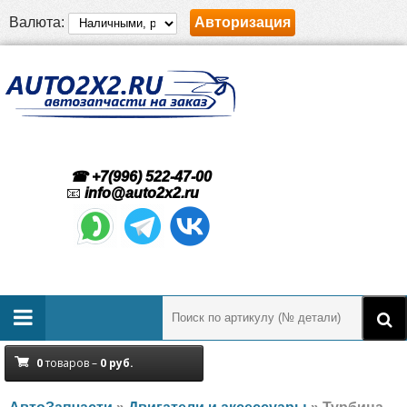
Валюта:
Авторизация
☎ +7(996) 522-47-00
📧
info@auto2x2.ru
0
товаров –
0
руб.