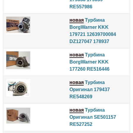
RE557986
новая
Турбина
BorgWarner KKK
179721 12639700084
DZ127047 178937
новая
Турбина
BorgWarner KKK
177260 RE516446
новая
Турбина
Оригинал 179437
RE548269
новая
Турбина
Оригинал SE501157
RE527252