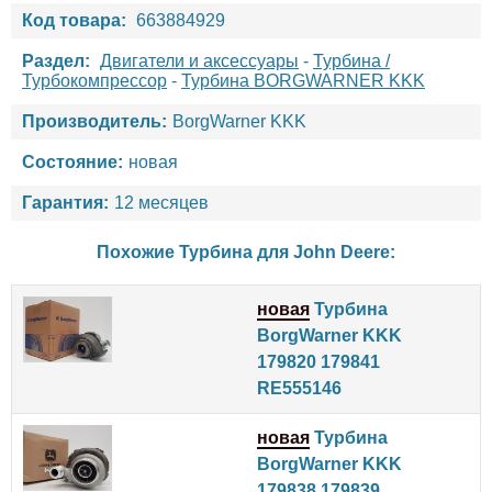
Код товара:
663884929
Раздел:
Двигатели и аксессуары
-
Турбина /
Турбокомпрессор
-
Турбина BORGWARNER KKK
Производитель:
BorgWarner KKK
Состояние:
новая
Гарантия:
12 месяцев
Похожие Турбина для
John Deere
:
новая
Турбина
BorgWarner KKK
179820 179841
RE555146
новая
Турбина
BorgWarner KKK
179838 179839