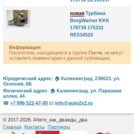
новая
Турбина
BorgWarner KKK
178739 175332
RE534520
Информация
Посетители, находящиеся в группе
Гости
, не могут
оставлять комментарии к данной публикации.
Юридический адрес:
🏠
Калининград
,
236023
,
ул.
Осенняя, 6Б
Физический адрес:
🏠
Калининград
,
ул. Парковая
аллея, 44
☎
+7 996 522-47-00
📧
info@auto2x2.ru
© 2017-2026. #Авто_как_дважды_два
российские сериалы
Главная
Контакты
Партнеры