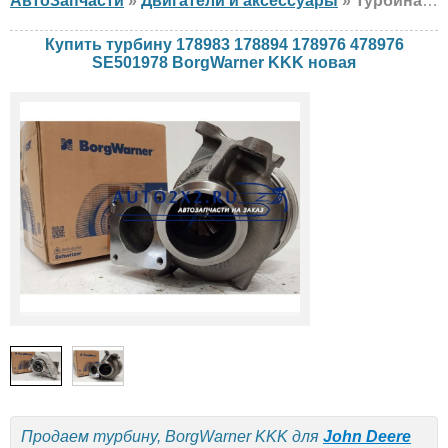
АвтоЗапчасти
»
Двигатели и аксессуары
» Турбина BorgWarner KKK 178983 178894 178976 478976 SE501978 John Deere, новая
Купить турбину 178983 178894 178976 478976
SE501978 BorgWarner KKK новая
Продаем турбину, BorgWarner KKK для
John Deere