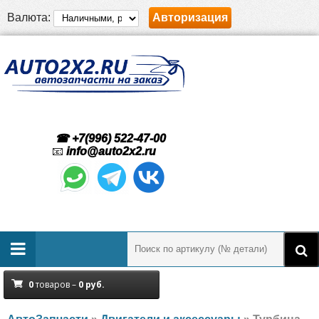
Валюта:
Авторизация
☎ +7(996) 522-47-00
📧
info@auto2x2.ru
0
товаров –
0
руб.