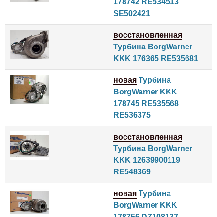
178742 RE534513
SE502421
восстановленная
Турбина BorgWarner
KKK 176365 RE535681
новая
Турбина
BorgWarner KKK
178745 RE535568
RE536375
восстановленная
Турбина BorgWarner
KKK 12639900119
RE548369
новая
Турбина
BorgWarner KKK
178756 DZ108137