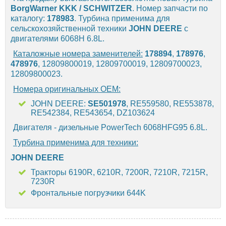
BorgWarner KKK / SCHWITZER
. Номер запчасти по
каталогу:
178983
. Турбина применима для
сельскохозяйственной техники
JOHN DEERE
с
двигателями 6068H 6.8L.
Каталожные номера заменителей:
178894
,
178976
,
478976
, 12809800019, 12809700019, 12809700023,
12809800023.
Номера оригинальных OEM:
JOHN DEERE:
SE501978
, RE559580, RE553878,
RE542384, RE543654, DZ103624
Двигателя - дизельные PowerTech 6068HFG95 6.8L.
Турбина применима для техники:
JOHN DEERE
Тракторы 6190R, 6210R, 7200R, 7210R, 7215R,
7230R
Фронтальные погрузчики 644K