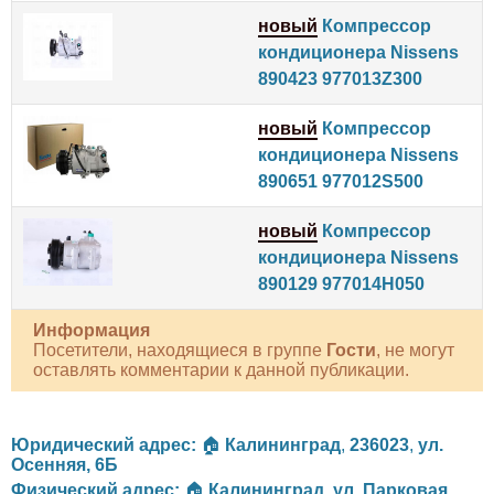
новый
Компрессор
кондиционера Nissens
890423 977013Z300
новый
Компрессор
кондиционера Nissens
890651 977012S500
новый
Компрессор
кондиционера Nissens
890129 977014H050
Информация
Посетители, находящиеся в группе
Гости
, не могут
оставлять комментарии к данной публикации.
Юридический адрес:
🏠
Калининград
,
236023
,
ул.
Осенняя, 6Б
Физический адрес:
🏠
Калининград
,
ул. Парковая