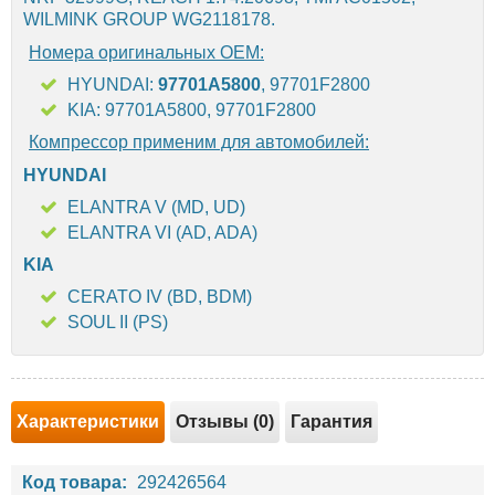
WILMINK GROUP WG2118178.
Номера оригинальных OEM:
HYUNDAI:
97701A5800
, 97701F2800
KIA: 97701A5800, 97701F2800
Компрессор применим для автомобилей:
HYUNDAI
ELANTRA V (MD, UD)
ELANTRA VI (AD, ADA)
KIA
CERATO IV (BD, BDM)
SOUL II (PS)
Характеристики
Отзывы (0)
Гарантия
Код товара:
292426564