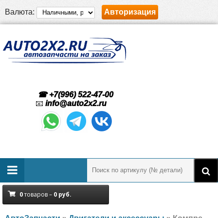
Валюта:
Авторизация
☎ +7(996) 522-47-00
📧
info@auto2x2.ru
0
товаров –
0
руб.