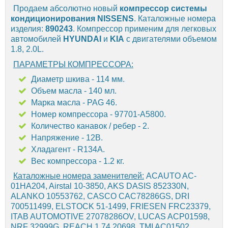
Продаем абсолютно новый
компрессор системы
кондиционирования
NISSENS
. Каталожные номера
изделия:
890243
. Компрессор применим для легковых
автомобилей
HYUNDAI
и
KIA
с двигателями объемом
1.8, 2.0L.
ПАРАМЕТРЫ КОМПРЕССОРА:
Диаметр шкива - 114 мм.
Объем масла - 140 мл.
Марка масла - PAG 46.
Номер компрессора - 97701-A5800.
Количество канавок / ребер - 2.
Напряжение - 12В.
Хладагент - R134A.
Вес компрессора - 1.2 кг.
Каталожные номера заменителей:
ACAUTO AC-
01HA204, Airstal 10-3850, AKS DASIS 852330N,
ALANKO 10553762, CASCO CAC78286GS, DRI
700511499, ELSTOCK 51-1499, FRIESEN FRC23379,
ITAB AUTOMOTIVE 27078286OV, LUCAS ACP01598,
NRF 32999G, REACH 1.74.20698, TMI AC01502,