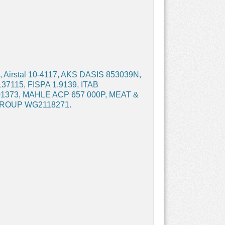
irstal 10-4117, AKS DASIS 853039N,
115, FISPA 1.9139, ITAB
1373, MAHLE ACP 657 000P, MEAT &
 GROUP WG2118271.