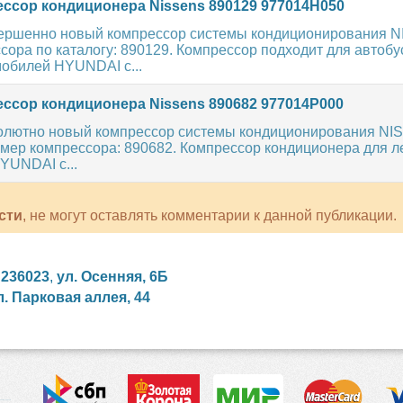
ссор кондиционера Nissens 890129 977014H050
ершенно новый компрессор системы кондиционирования 
ора по каталогу: 890129. Компрессор подходит для автобу
мобилей HYUNDAI с...
ссор кондиционера Nissens 890682 977014P000
олютно новый компрессор системы кондиционирования NI
мер компрессора: 890682. Компрессор кондиционера для л
YUNDAI с...
сти
, не могут оставлять комментарии к данной публикации.
,
236023
,
ул. Осенняя, 6Б
л. Парковая аллея, 44
сийские сериалы