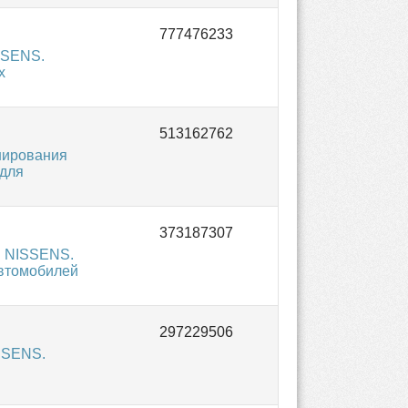
SSENS.
х
нирования
 для
я NISSENS.
автомобилей
SSENS.