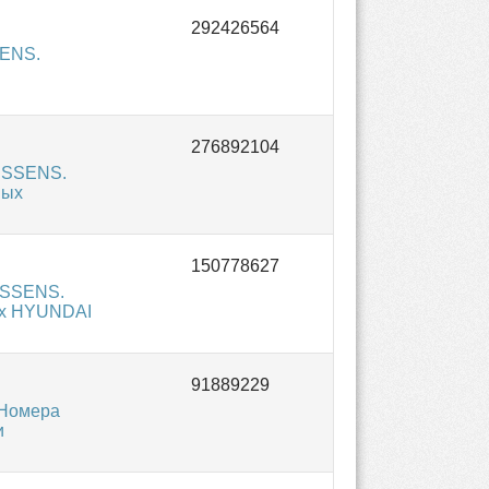
SENS.
NISSENS.
вых
ISSENS.
ях HYUNDAI
 Номера
и