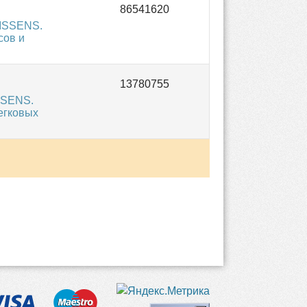
NISSENS.
сов и
SSENS.
егковых