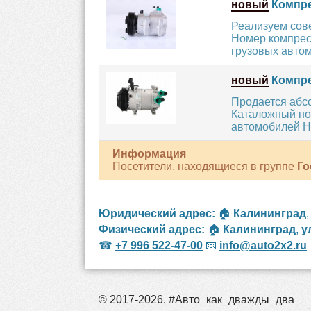
новый
Компре
Реализуем сов
Номер компресс
грузовых авто
новый
Компре
Продается абс
Каталожный но
автомобилей H
Информация
Посетители, находящиеся в группе
Го
Юридический адрес:
🏠
Калининград
Физический адрес:
🏠
Калининград
,
у
☎
+7 996 522-47-00
📧
info@auto2x2.ru
© 2017-2026. #Авто_как_дважды_два
рос