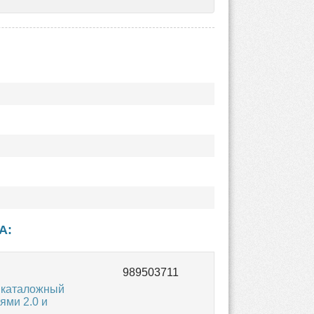
IA
:
 каталожный
ями 2.0 и