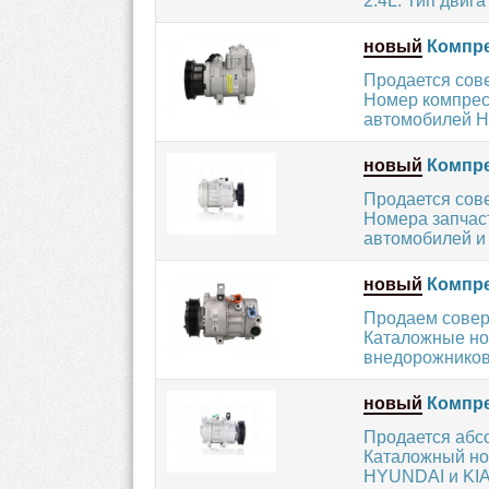
2.4L. Тип двигат
новый
Компре
Продается сов
Номер компресс
автомобилей H
новый
Компре
Продается сов
Номера запчаст
автомобилей и 
новый
Компре
Продаем совер
Каталожные но
внедорожников 
новый
Компре
Продается абс
Каталожный но
HYUNDAI и KIA 