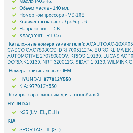
Масло PAG 46.
Объем масла - 140 мл.
Номер компрессора - VS-16E.
Количество канавок / ребер - 6.
Напряжение - 12В.
Хладагент - R134A.
Каталожные номера заменителей:
ACAUTO AC-10XX05, A
CASCO CAC78080GS, DRI 700511274, EURO KLIMA EKL37
AUTOMOTIVE 27078080OV, KRIOS 1.9139, LUCAS ACP0
DORIA K19139, NRF 320011G, SIDAT 1.9139, WILMINK
Номера оригинальных OEM:
HYUNDAI:
977012Y550
KIA: 977012Y550
Компрессор применим для автомобилей:
HYUNDAI
ix35 (LM, EL, ELH)
KIA
SPORTAGE III (SL)