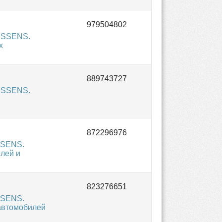
NISSENS.
х
NISSENS.
SSENS.
лей и
SSENS.
автомобилей