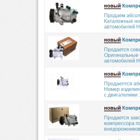
новый
Компре
Продаем абсол
Каталожные но
автомобилей HY
новый
Компре
Продается сов
Оригинальные 
автомобилей H
новый
Компре
Продаеnтся аб
Номер изделия
с двигателями 1.
новый
Компре
Продается зав
компрессора по
внедорожников 