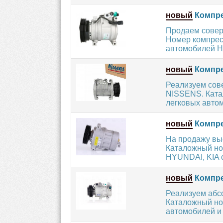
новый
Компре
Продаем совер
Номер компресс
автомобилей HY
новый
Компре
Реализуем сов
NISSENS. Ката
легковых авто
новый
Компре
На продажу вы
Каталожный но
HYUNDAI, KIA с
новый
Компре
Реализуем абс
Каталожный но
автомобилей и 