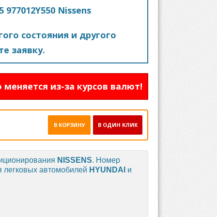
 977012Y550 Nissens
ого состояния и другого
е заявку.
 меняется из-за курсов валют!
В КОРЗИНУ
В ОДИН КЛИК
диционирования
NISSENS
. Номер
я легковых автомобилей
HYUNDAI
и