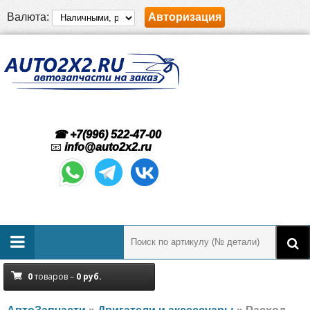
Валюта:
Авторизация
☎ +7(996) 522-47-00
📧
info@auto2x2.ru
0
товаров –
0
руб.