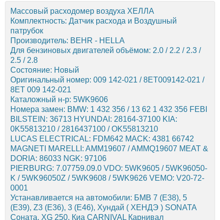
Массовый расходомер воздуха ХЕЛЛА
Комплектность: Датчик расхода и Воздушный
патрубок
Производитель: BEHR - HELLA
Для бензиновых двигателей объёмом: 2.0 / 2.2 / 2.3 /
2.5 / 2.8
Состояние: Новый
Оригинальный номер: 009 142-021 / 8ET009142-021 /
8ET 009 142-021
Каталожный н-р: 5WK9606
Номера замен: BMW: 1 432 356 / 13 62 1 432 356 FEBI
BILSTEIN: 36713 HYUNDAI: 28164-37100 KIA:
0K55813210 / 2816437100 / OK55813210
LUCAS ELECTRICAL: FDM642 MACK: 4381 66742
MAGNETI MARELLI: AMM19607 / AMMQ19607 MEAT &
DORIA: 86033 NGK: 97106
PIERBURG: 7.07759.09.0 VDO: 5WK9605 / 5WK96050-
K / 5WK96050Z / 5WK9608 / 5WK9626 VEMO: V20-72-
0001
Устанавливается на автомобили: БМВ 7 (E38), 5
(E39), Z3 (E36), 3 (E46), Хундай ( ХЕНДЭ ) SONATA
Соната, XG 250, Киа CARNIVAL Карнивал