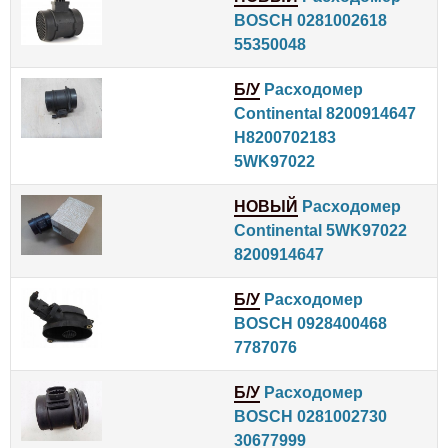
BOSCH 0281002618
55350048
Б/У
Расходомер
Continental 8200914647
H8200702183
5WK97022
НОВЫЙ
Расходомер
Continental 5WK97022
8200914647
Б/У
Расходомер
BOSCH 0928400468
7787076
Б/У
Расходомер
BOSCH 0281002730
30677999