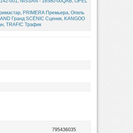
9 142-001, NISSAN - 16580-00QAB, OPEL
римастар, PRIMERA Премьера, Опель
RAND Гранд SCÉNIC Сценик, KANGOO
н, TRAFIC Трафик