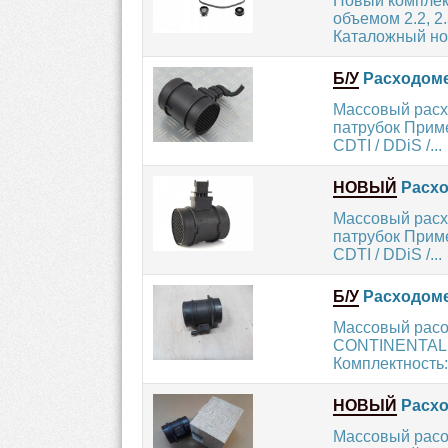
Новый комплект
объемом 2.2, 
Каталожный ном
Б/У
Расходоме
Массовый расх
патрубок Примен
CDTI / DDiS /...
НОВЫЙ
Расхо
Массовый расх
патрубок Примен
CDTI / DDiS /...
Б/У
Расходомер
Массовый расо
CONTINENTAL:
Комплектность:
НОВЫЙ
Расхо
Массовый расод