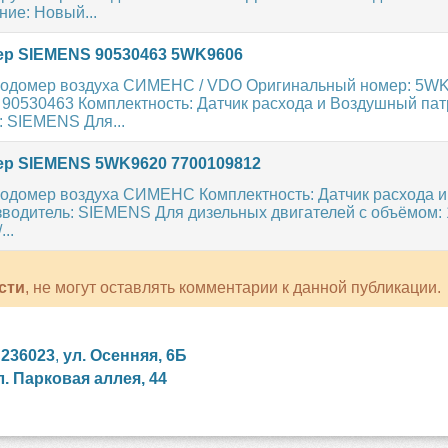
яние: Новый...
р SIEMENS 90530463 5WK9606
одомер воздуха СИМЕНС / VDO Оригинальный номер: 5WK
 90530463 Комплектность: Датчик расхода и Воздушный пат
: SIEMENS Для...
р SIEMENS 5WK9620 7700109812
одомер воздуха СИМЕНС Комплектность: Датчик расхода 
водитель: SIEMENS Для дизельных двигателей с объёмом: 1.5
...
сти
, не могут оставлять комментарии к данной публикации.
,
236023
,
ул. Осенняя, 6Б
л. Парковая аллея, 44