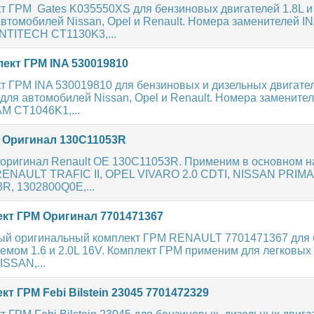
т ГРМ Gates K035550XS для бензиновых двигателей 1.8L и 
втомобилей Nissan, Opel и Renault. Номера заменителей I
NTITECH CT1130K3,...
ект ГРМ INA 530019810
 ГРМ INA 530019810 для бензиновых и дизельных двигател
 для автомобилей Nissan, Opel и Renault. Номера замените
AM CT1046K1,...
 Оригинал 130C11053R
 оригинал Renault OE 130C11053R. Применим в основном н
RENAULT TRAFIC II, OPEL VIVARO 2.0 CDTI, NISSAN PRIM
R, 1302800Q0E,...
кт ГРМ Оригинал 7701471367
ый оригинальный комплект ГРМ RENAULT 7701471367 для
емом 1.6 и 2.0L 16V. Комплект ГРМ применим для легковых
SSAN,...
т ГРМ Febi Bilstein 23045 7701472329