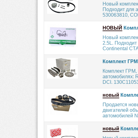
Новый комплек
Подходит для а
530063810, CO
НОВЫЙ
Компл
Новый комплект
2.5L. Подходит
Continental CT
Комплект ГРМ
Комплект ГРМ,
автомобилях: 
DCI. 130C11053
новый
Компле
Продается нов
двигателей объ
автомобилей NI
новый
Комплек