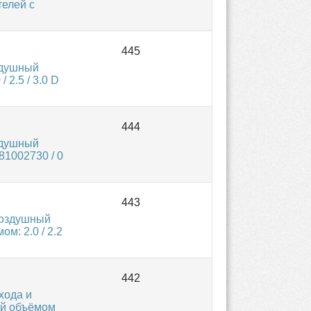
елей с
здушный
2.5 / 3.0 D
здушный
1002730 / 0
Воздушный
м: 2.0 / 2.2
хода и
ей объёмом