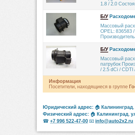
1.8 / 2.0 Состо
Б/У
Расходоме
Массовый расх
OPEL: 836583 /
Производитель
Б/У
Расходоме
Массовый расх
патрубок Произ
/ 2.5 dCi / CDTI /
Информация
Посетители, находящиеся в группе
Го
Юридический адрес:
🏠
Калининград
Физический адрес:
🏠
Калининград
,
у
☎
+7 996 522-47-00
📧
info@auto2x2.ru