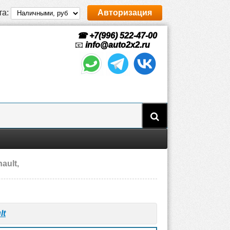
та:
Авторизация
☎ +7(996) 522-47-00
📧
info@auto2x2.ru
ault,
lt