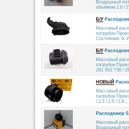
Воздушный пат
объёмом 2.0 / 2.
Б/У
Расходоме
Массовый расх
патрубок Произ
Состояние: Б-У.
Б/У
Расходоме
Массовый расх
патрубок Прои
281 002 730 / 2
НОВЫЙ
Расхо
Массовый расх
патрубок Произ
/ 2.3 / 2.5 / 2.8...
Расходомер S
Массовый расх
Воздушный пат