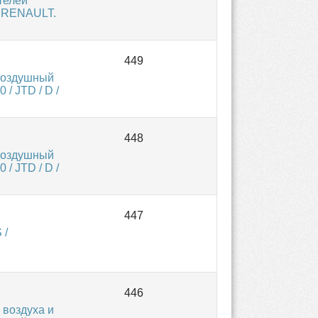
телей
, RENAULT.
Воздушный
 / JTD / D /
Воздушный
 / JTD / D /
 /
 воздуха и