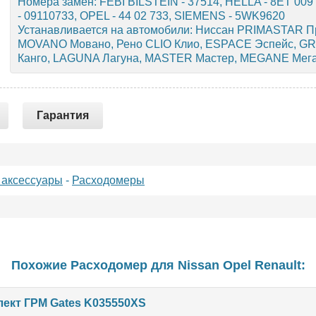
Номера замен: FEBI BILSTEIN - 37514, HELLA - 8ET 00
- 09110733, OPEL - 44 02 733, SIEMENS - 5WK9620
Устанавливается на автомобили: Ниссан PRIMASTAR П
MOVANO Мовано, Рено CLIO Клио, ESPACE Эспейс, G
Канго, LAGUNA Лагуна, MASTER Мастер, MEGANE Мега
Гарантия
 аксессуары
-
Расходомеры
Похожие Расходомер для
Nissan
Opel
Renault
:
ект ГРМ Gates K035550XS