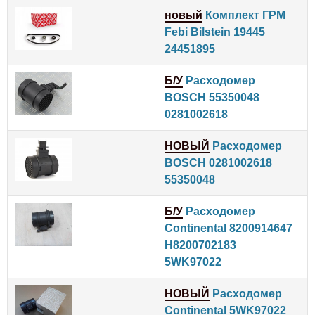
новый
Комплект ГРМ
Febi Bilstein 19445
24451895
Б/У
Расходомер
BOSCH 55350048
0281002618
НОВЫЙ
Расходомер
BOSCH 0281002618
55350048
Б/У
Расходомер
Continental 8200914647
H8200702183
5WK97022
НОВЫЙ
Расходомер
Continental 5WK97022