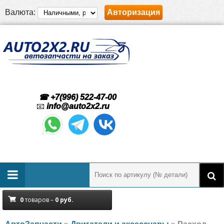
Валюта:
Авторизация
☎ +7(996) 522-47-00
📧
info@auto2x2.ru
0
товаров –
0
руб.