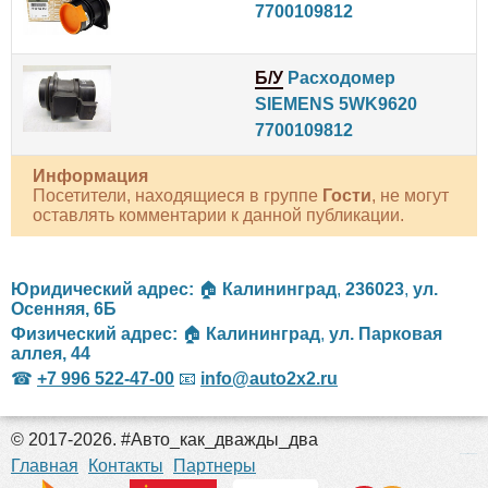
7700109812
Б/У
Расходомер
SIEMENS 5WK9620
7700109812
Информация
Посетители, находящиеся в группе
Гости
, не могут
оставлять комментарии к данной публикации.
Юридический адрес:
🏠
Калининград
,
236023
,
ул.
Осенняя, 6Б
Физический адрес:
🏠
Калининград
,
ул. Парковая
аллея, 44
☎
+7 996 522-47-00
📧
info@auto2x2.ru
© 2017-2026. #Авто_как_дважды_два
российские сериалы
Главная
Контакты
Партнеры