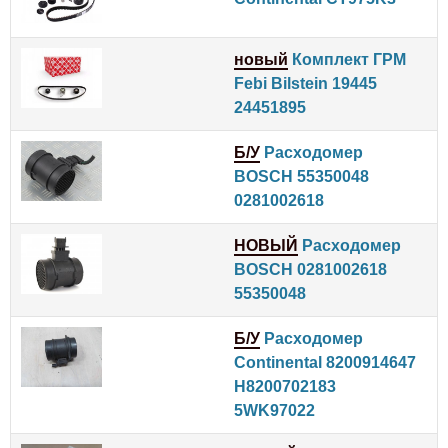
новый
Комплект ГРМ
Febi Bilstein 19445
24451895
Б/У
Расходомер
BOSCH 55350048
0281002618
НОВЫЙ
Расходомер
BOSCH 0281002618
55350048
Б/У
Расходомер
Continental 8200914647
H8200702183
5WK97022