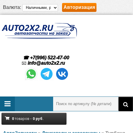
Валюта:
Авторизация
☎ +7(996) 522-47-00
📧
info@auto2x2.ru
0
товаров –
0
руб.