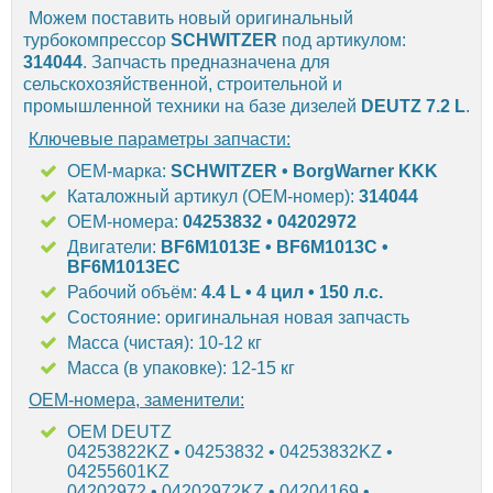
Можем поставить новый оригинальный
турбокомпрессор
SCHWITZER
под артикулом:
314044
. Запчасть предназначена для
сельскохозяйственной, строительной и
промышленной техники на базе дизелей
DEUTZ 7.2 L
.
Ключевые параметры запчасти:
OEM-марка:
SCHWITZER •
BorgWarner KKK
Каталожный артикул (OEM-номер):
314044
OEM-номера:
04253832
•
04202972
Двигатели:
BF6M1013E • BF6M1013C •
BF6M1013EC
Рабочий объём:
4.4 L • 4 цил • 150 л.с.
Состояние: оригинальная новая запчасть
Масса (чистая): 10-12 кг
Масса (в упаковке): 12-15 кг
OEM-номера, заменители:
OEM DEUTZ
04253822KZ • 04253832 • 04253832KZ •
04255601KZ
04202972 • 04202972KZ • 04204169 •