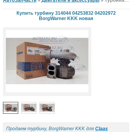
АвтоЗапчасти
»
Двигатели и аксессуары
» Турбина BorgWarner KKK 314044 04253832 04202972 Claas, DEUTZ-FAHR, Atlas, новая
Купить турбину 314044 04253832 04202972
BorgWarner KKK новая
Продаем турбину, BorgWarner KKK для
Claas