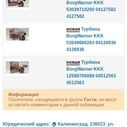
BorgWarner KKK
53039710200 04127582
4127582
новая
Турбина
BorgWarner KKK
53049880283 04126936
4126936
новая
Турбина
BorgWarner KKK
12589700089 04512563
4512563
Информация
Посетители, находящиеся в группе
Гости
, не могут
оставлять комментарии к данной публикации.
Юридический адрес:
🏠
Калининград
,
236023
,
ул.