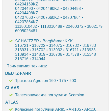
04204169KZ
04204490 • 04204490KZ • 04204498 •
04204498KZ
04207660 • 04207660KZ • 04207864 •
04207864KZ
1118010432 • 1118010489 • 20460372 • 3802179
6005026481
SCHWITZER • BorgWarner KKK
316721 • 316722 • 314075 • 316732 • 316733
313931 • 316702 • 313932 • 316711 • 313933
313934 • 314819 • 316706 • 317378 • 315348
316716 • 314044
Применимая техника:
DEUTZ-FAHR
Трактора Agrotron 160 • 175 • 200
CLAAS
Телескопические погрузчики Scorpion
ATLAS
Колесные погрузчики AR95 • AR105 • AR110