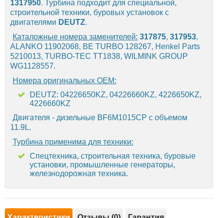
1317950
. Турбина подходит для специальной,
строительной техники, буровых установок с
двигателями
DEUTZ
.
Каталожные номера заменителей:
317875
,
317953
,
ALANKO 11902068, BE TURBO 128267, Henkel Parts
5210013, TURBO-TEC TT1838, WILMINK GROUP
WG1128557.
Номера оригинальных OEM:
DEUTZ: 04226650KZ, 04226660KZ, 4226650KZ,
4226660KZ
Двигателя - дизельные BF6M1015CP с объемом
11.9L.
Турбина применима для техники:
Спецтехника, строительная техника, буровые
установки, промышленные генераторы,
железнодорожная техника.
Характеристики
Отзывы (0)
Гарантия