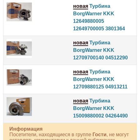
новая
Турбина
BorgWarner KKK
12649880005
12649700005 3801364
новая
Турбина
BorgWarner KKK
12709700140 04512290
новая
Турбина
BorgWarner KKK
12709880125 04913211
новая
Турбина
BorgWarner KKK
15009880002 04264490
Информация
Посетители, находящиеся в группе
Гости
, не могут