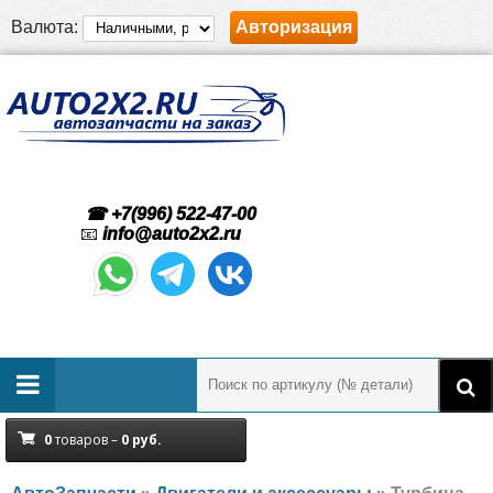
Валюта:
Авторизация
☎ +7(996) 522-47-00
📧
info@auto2x2.ru
0
товаров –
0
руб.