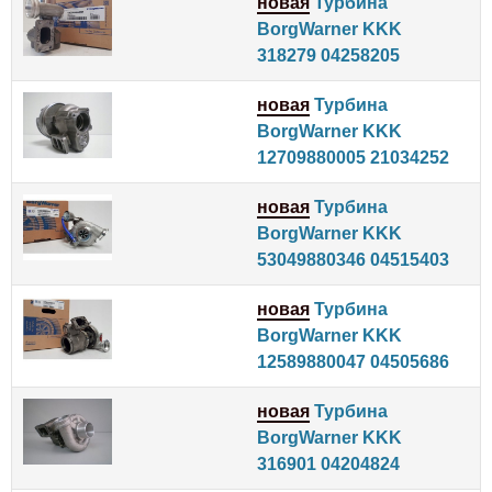
новая
Турбина
BorgWarner KKK
318279 04258205
новая
Турбина
BorgWarner KKK
12709880005 21034252
новая
Турбина
BorgWarner KKK
53049880346 04515403
новая
Турбина
BorgWarner KKK
12589880047 04505686
новая
Турбина
BorgWarner KKK
316901 04204824