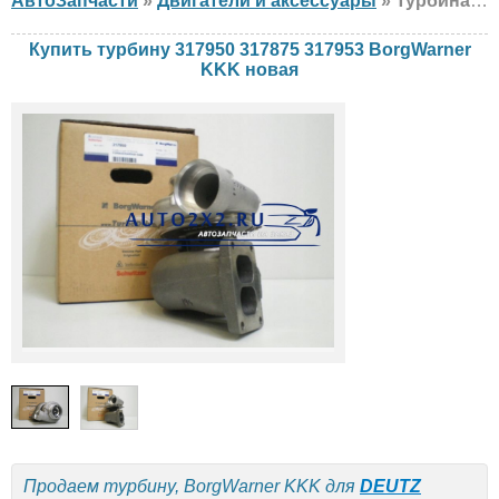
АвтоЗапчасти
»
Двигатели и аксессуары
» Турбина BorgWarner KKK 317950 317875 317953 DEUTZ, новая
Купить турбину 317950 317875 317953 BorgWarner
KKK новая
Продаем турбину, BorgWarner KKK для
DEUTZ