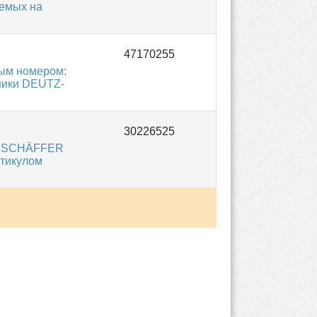
аемых на
ным номером:
ники DEUTZ-
 / SCHÄFFER
ртикулом