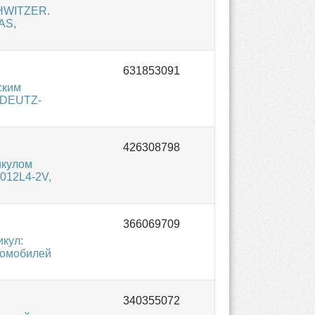
CHWITZER.
AS,
ским
и DEUTZ-
икулом
012L4-2V,
кул:
томобилей