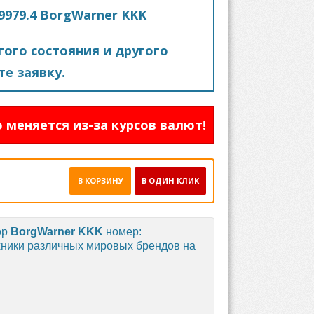
.9979.4 BorgWarner KKK
ого состояния и другого
е заявку.
 меняется из-за курсов валют!
В КОРЗИНУ
В ОДИН КЛИК
ор
BorgWarner KKK
номер:
ехники различных мировых брендов на