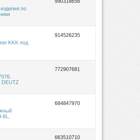
 изделия по
ники
ner KKK под
,
7076.
ах DEUTZ
ожный
-6L,