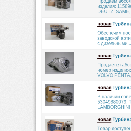
Продаем абсол
изделия: 11589
DEUTZ, SAME,.
новая
Турбина
Обеспечим пос
заводской арт
с дизельными...
новая
Турбина
Продается абс
номер изделия
VOLVO PENTA, 
новая
Турбина
В наличии сов
53049880079. Т
LAMBORGHINI /
новая
Турбина
Товар доступен