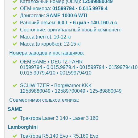
Каталожный номер (OEM):
12589880049
OEM-номера:
01599794 • 0.015.9979.4
Двигатели:
SAME 1000.6 WTI
Рабочий объём:
6.0 L • 6 цил • 140-160 л.с.
Состояние: оригинальный новый компонент
Масса (нетто): 10-12 кг
Масса (в коробке): 12-15 кг
Номера заводов и поставщиков:
OEM SAME • DEUTZ-FAHR
01599794 • 0.015.9979.4 • 001599794 • 01599794/10
0.015.9979.4/10 • 001599794/10
SCHWITZER • BorgWarner KKK
12589880049 • 12589700049 • 125-89880049
Совместимая сельхозтехника:
SAME
Трактора Laser 3 140 • Laser 3 160
Lamborghini
Трактора R5.140 Evo • R5.160 Evo