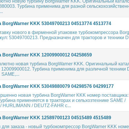
ютно новую турбину BorgWarner KKK. Оригинальный ката
880003. Турбина применима для разной сельскохозяйствен
..
 BorgWarner KKK 53049700213 04513774 4513774
тавку нового в фирменной упаковке турбокомпрессора Bor
икул: 53049700213. Предназначен для тракторов и техники
 BorgWarner KKK 12009900012 04258659
олютно новая турбина BorgWarner KKK. Оригинальный кат
: 12009900012. Турбина применима для различной техники
SAME,...
 BorgWarner KKK 53049880079 04298576 04299177
ершенно новая турбина BorgWarner KKK номер поставщика:
урбина применяется в тракторах и сельхозтехнике SAME /
 HURLIMANN / DEUTZ-FAHR с...
 BorgWarner KKK 12589700123 04515489 4515489
 для заказа - новый турбокомпрессор BorgWarner KKK номе