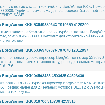
ричную новую с гарантией турбину BorgWarner KKK. Номер
9880008. Турбина применима для сельскохозяйственной тех
ENDT, SAME,...
 BorgWarner KKK 53049880343 T919659 4129290
 выставляется абсолютно новый турбонагнетатель BorgWar
икулом: 53049880343. Подходит для строительной техники
 агротехники...
 BorgWarner KKK 53369707076 707078 12312997
шенно новый турбокомпрессор BorgWarner номер 5336970
агрегат применяется в мощных судовых дизельных мотор
6 17.6L,...
 BorgWarner KKK 04503435 4503435 04503436
вке оригинальный турбокомпрессор BorgWarner KKK катал
35. Предназначен для дизельных моторов DEUTZ объемом 4
х на технику и...
 BorgWarner KKK 318766 318736 4259313