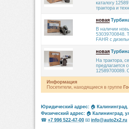
каталогу 1258
трактора и техн
новая
Турбина
В наличии нов
53039700848. 
FAHR с дизельн
новая
Турбина
На трактора, 
предлагается 
12589700089. С
Информация
Посетители, находящиеся в группе
Го
Юридический адрес:
🏠
Калининград
Физический адрес:
🏠
Калининград
,
у
☎
+7 996 522-47-00
📧
info@auto2x2.ru