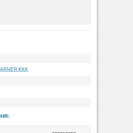
WARNER KKK
AHR
: