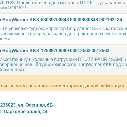
9700123. Предназначена для моторов TCD 6.1, устанавлив
ику VOLVO /...
 BorgWarner KKK 53039700848 53039880848 002163184
ый в упаковке турбокомпрессор BorgWarner KKK с каталож
Турбокомпрессор предназначен для тракторов и сельхозтех
ыми...
 BorgWarner KKK 12589700089 04512563 4512563
сельхозтехнику и колесные погрузчики DEUTZ-FAHR / SAME
совершенно новый турбокомпрессор BorgWarner KKK под а
овместим с...
сти
, не могут оставлять комментарии к данной публикации.
,
236023
,
ул. Осенняя, 6Б
л. Парковая аллея, 44