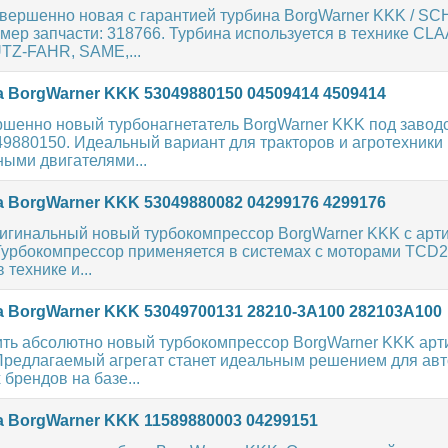
овершенно новая с гарантией турбина BorgWarner KKK / S
ер запчасти: 318766. Турбина используется в технике CLA
Z-FAHR, SAME,...
 BorgWarner KKK 53049880150 04509414 4509414
ршенно новый турбонагнетатель BorgWarner KKK под завод
49880150. Идеальный вариант для тракторов и агротехник
ыми двигателями...
 BorgWarner KKK 53049880082 04299176 4299176
игинальный новый турбокомпрессор BorgWarner KKK с арт
Турбокомпрессор применяется в системах с моторами TCD2
технике и...
 BorgWarner KKK 53049700131 28210-3A100 282103A100
ить абсолютно новый турбокомпрессор BorgWarner KKK арти
Предлагаемый агрегат станет идеальным решением для ав
брендов на базе...
 BorgWarner KKK 11589880003 04299151