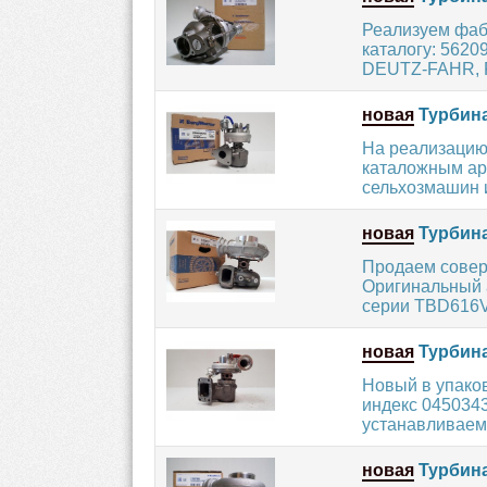
Реализуем фаб
каталогу: 5620
DEUTZ-FAHR, F
новая
Турбина
На реализацию
каталожным арт
сельхозмашин и
новая
Турбина
Продаем совер
Оригинальный 
серии TBD616V1
новая
Турбина
Новый в упако
индекс 045034
устанавливаемы
новая
Турбина