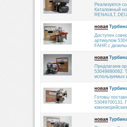
Реализуется с
Каталожный ном
RENAULT, DEUT
новая
Турбина
Доступен сове
артикулом 530
FAHR с дизельн
новая
Турбина
Предлагаем ор
53049880082. 
используемых в 
новая
Турбина
Готовы постав
53049700131. 
южнокорейских 
новая
Турбина