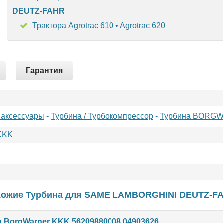
DEUTZ-FAHR
Трактора Agrotrac 610 • Agrotrac 620
Гарантия
 аксессуары
-
Турбина / Турбокомпрессор
-
Турбина BORG
KKK
ожие Турбина для
SAME
LAMBORGHINI
DEUTZ-F
 BorgWarner KKK 56209880008 04903626