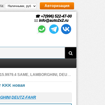
та:
Авторизация
☎ +7(996) 522-47-00
📧
info@auto2x2.ru
.4 SAME, LAMBORGHINI, DEUTZ-FAHR, новая
er KKK новая
GHINI
DEUTZ-FAHR