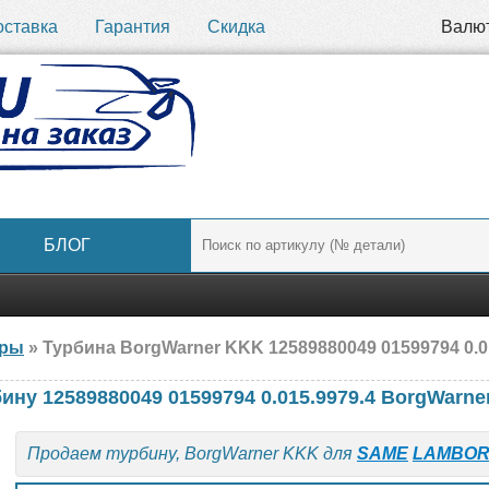
оставка
Гарантия
Скидка
Валю
БЛОГ
ары
» Турбина BorgWarner KKK 12589880049 01599794 0.015.9979
ину 12589880049 01599794 0.015.9979.4 BorgWarn
Продаем турбину, BorgWarner KKK для
SAME
LAMBOR