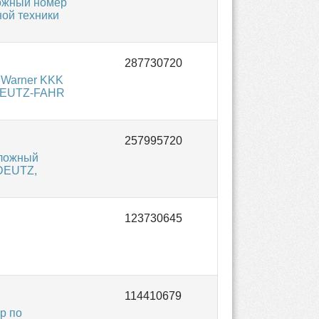
ложный номер
ной техники
gWarner KKK
 DEUTZ-FAHR
аложный
 DEUTZ,
р по