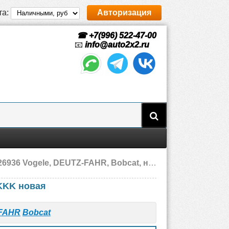
та:
Авторизация
☎ +7(996) 522-47-00
📧
info@auto2x2.ru
36 Vogele, DEUTZ-FAHR, Bobcat, новая
 KKK новая
FAHR
Bobcat