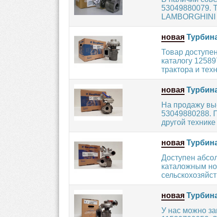
53049880079. Т
LAMBORGHINI /
новая
Турбина
Товар доступен
каталогу 1258
трактора и техн
новая
Турбина
На продажу вы
53049880288. П
другой технике с
новая
Турбина
Доступен абсо
каталожным но
сельскохозяйст
новая
Турбина
У нас можно за