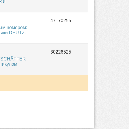
х и
ным номером:
ники DEUTZ-
 / SCHÄFFER
ртикулом