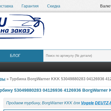
оставка
Гарантия
Скидка
Валю
БЛОГ
ары
» Турбина BorgWarner KKK 53049880283 04126936 41269
рбину 53049880283 04126936 4126936 BorgWarner
Продаем турбину, BorgWarner KKK для
Vogele
DEUTZ-