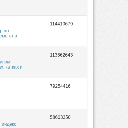
р по
аемых на
улом:
, катках и
 индекс