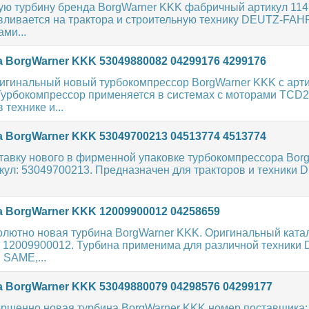
ую турбину бренда BorgWarner KKK фабричный артикул 114
вливается на трактора и строительную технику DEUTZ-FAHR
ми...
 BorgWarner KKK 53049880082 04299176 4299176
игинальный новый турбокомпрессор BorgWarner KKK с арт
Турбокомпрессор применяется в системах с моторами TCD2
технике и...
 BorgWarner KKK 53049700213 04513774 4513774
тавку нового в фирменной упаковке турбокомпрессора Bor
икул: 53049700213. Предназначен для тракторов и техники
 BorgWarner KKK 12009900012 04258659
олютно новая турбина BorgWarner KKK. Оригинальный кат
: 12009900012. Турбина применима для различной техники
SAME,...
 BorgWarner KKK 53049880079 04298576 04299177
ершенно новая турбина BorgWarner KKK номер поставщика: