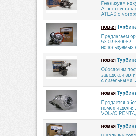
Реализуем нов
Агрегат устана
ATLAS с мотора
новая
Турбина
Предлагаем ор
53049880082. 
используемых в 
новая
Турбина
Обеспечим пос
заводской арт
с дизельными...
новая
Турбина
Продается абс
номер изделия
VOLVO PENTA, 
новая
Турбина
В наличии сов