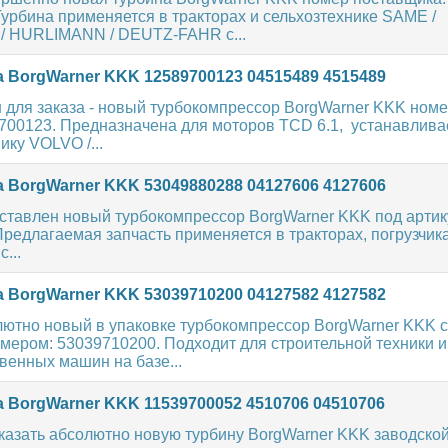
урбина применяется в тракторах и сельхозтехнике SAME /
 HURLIMANN / DEUTZ-FAHR с...
 BorgWarner KKK 12589700123 04515489 4515489
 для заказа - новый турбокомпрессор BorgWarner KKK номе
9700123. Предназначена для моторов TCD 6.1, устанавлив
ику VOLVO /...
 BorgWarner KKK 53049880288 04127606 4127606
ставлен новый турбокомпрессор BorgWarner KKK под артик
редлагаемая запчасть применяется в тракторах, погрузчиках
...
 BorgWarner KKK 53039710200 04127582 4127582
лютно новый в упаковке турбокомпрессор BorgWarner KKK с
мером: 53039710200. Подходит для строительной техники и
венных машин на базе...
 BorgWarner KKK 11539700052 4510706 04510706
казать абсолютно новую турбину BorgWarner KKK заводской