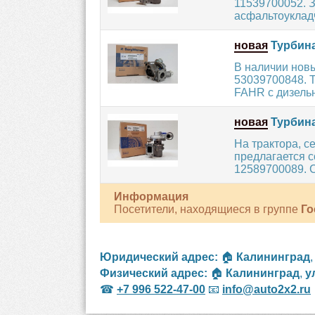
11539700052. З
асфальтоукладч
новая
Турбина
В наличии нов
53039700848. 
FAHR с дизельн
новая
Турбина
На трактора, 
предлагается 
12589700089. С
Информация
Посетители, находящиеся в группе
Го
Юридический адрес:
🏠
Калининград
Физический адрес:
🏠
Калининград
,
у
☎
+7 996 522-47-00
📧
info@auto2x2.ru