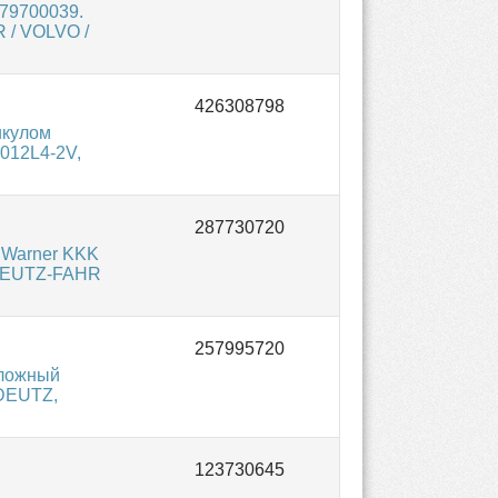
79700039.
 / VOLVO /
икулом
012L4-2V,
gWarner KKK
 DEUTZ-FAHR
аложный
 DEUTZ,