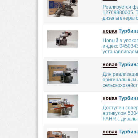
Реализуется ф
12769880005. Т
дизельгенерато
новая
Турбина
Новый в упако
индекс 045034
устанавливаемы
новая
Турбина
Для реализаци
оригинальным а
сельскохозяйст
новая
Турбина
Доступен сове
артикулом 530
FAHR с дизельн
новая
Турбина