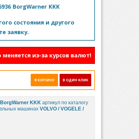
26936 BorgWarner KKK
ого состояния и другого
е заявку.
 меняется из-за курсов валют!
В КОРЗИНУ
В ОДИН КЛИК
BorgWarner KKK
артикул по каталогу
ительных машинах
VOLVO / VOGELE /