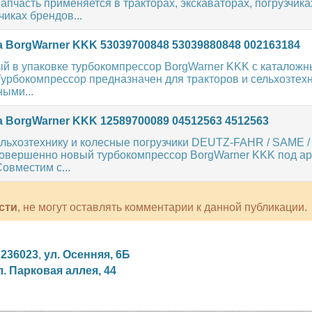
апчасть применяется в тракторах, экскаваторах, погрузчика
иках брендов...
 BorgWarner KKK 53039700848 53039880848 002163184
ый в упаковке турбокомпрессор BorgWarner KKK с каталож
Турбокомпрессор предназначен для тракторов и сельхозтех
ыми...
 BorgWarner KKK 12589700089 04512563 4512563
сельхозтехнику и колесные погрузчики DEUTZ-FAHR / SAME
совершенно новый турбокомпрессор BorgWarner KKK под а
овместим с...
сти
, не могут оставлять комментарии к данной публикации.
,
236023
,
ул. Осенняя, 6Б
л. Парковая аллея, 44