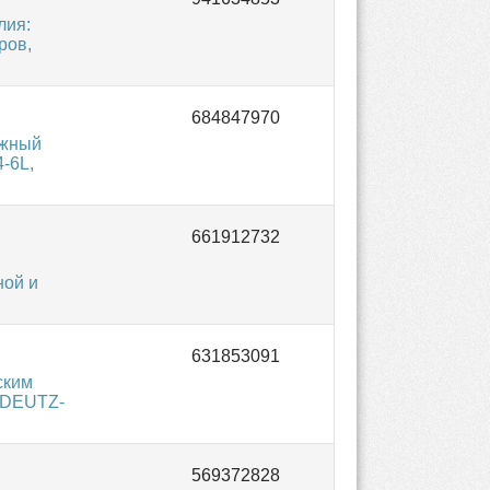
лия:
ров,
ожный
-6L,
ной и
ским
и DEUTZ-