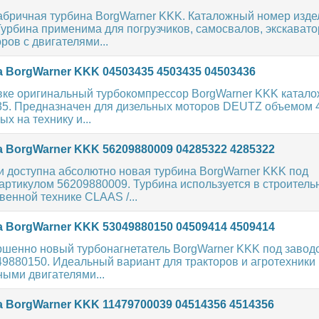
абричная турбина BorgWarner KKK. Каталожный номер изде
урбина применима для погрузчиков, самосвалов, экскавато
ров с двигателями...
 BorgWarner KKK 04503435 4503435 04503436
вке оригинальный турбокомпрессор BorgWarner KKK катал
35. Предназначен для дизельных моторов DEUTZ объемом 4
х на технику и...
 BorgWarner KKK 56209880009 04285322 4285322
и доступна абсолютно новая турбина BorgWarner KKK под
ртикулом 56209880009. Турбина используется в строитель
венной технике CLAAS /...
 BorgWarner KKK 53049880150 04509414 4509414
ршенно новый турбонагнетатель BorgWarner KKK под завод
49880150. Идеальный вариант для тракторов и агротехник
ыми двигателями...
 BorgWarner KKK 11479700039 04514356 4514356