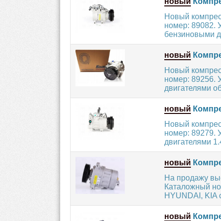
новый
Компре
Новый компрес
номер: 89082.
бензиновыми дв
новый
Компре
Новый компрес
номер: 89256. 
двигателями об
новый
Компре
Новый компрес
номер: 89279. 
двигателями 1.4 
новый
Компре
На продажу вы
Каталожный но
HYUNDAI, KIA с
новый
Компре