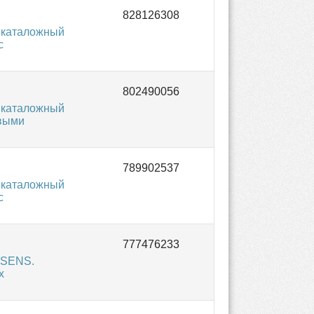
 каталожный
с
 каталожный
овыми
 каталожный
с
SSENS.
х