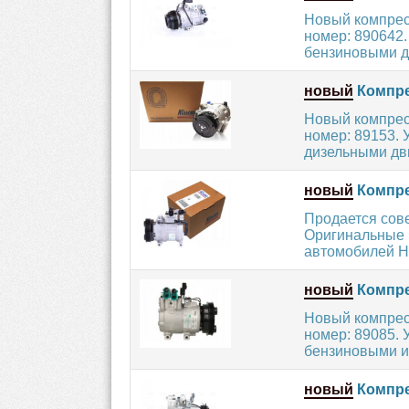
Новый компрес
номер: 890642
бензиновыми дв
новый
Компре
Новый компрес
номер: 89153.
дизельными дви
новый
Компре
Продается сов
Оригинальные 
автомобилей H
новый
Компре
Новый компрес
номер: 89085.
бензиновыми и
новый
Компре