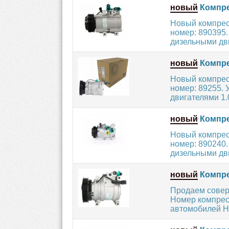
новый
Компре
Новый компрес
номер: 890395
дизельными дви
новый
Компре
Новый компрес
номер: 89255.
двигателями 1.0 
новый
Компре
Новый компрес
номер: 890240
дизельными дви
новый
Компре
Продаем совер
Номер компресс
автомобилей HY