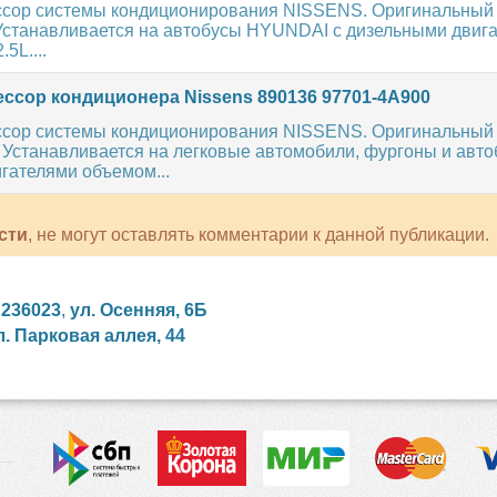
сор системы кондиционирования NISSENS. Оригинальный
 Устанавливается на автобусы HYUNDAI с дизельными двиг
5L....
ссор кондиционера Nissens 890136 97701-4A900
сор системы кондиционирования NISSENS. Оригинальный
 Устанавливается на легковые автомобили, фургоны и авт
гателями объемом...
сти
, не могут оставлять комментарии к данной публикации.
,
236023
,
ул. Осенняя, 6Б
л. Парковая аллея, 44
сийские сериалы