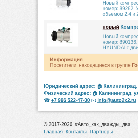
Новый компрес
номер: 89282.
объемом 2.4 и 2.
новый
Компре
Новый компрес
номер: 890136.
HYUNDAI с дви
Информация
Посетители, находящиеся в группе
Го
Юридический адрес:
🏠
Калининград
Физический адрес:
🏠
Калининград
,
у
☎
+7 996 522-47-00
📧
info@auto2x2.ru
© 2017-2026. #Авто_как_дважды_два
рос
Главная
Контакты
Партнеры