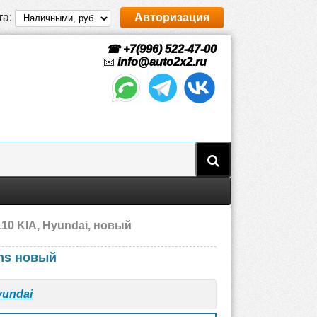
та:
Авторизация
☎ +7(996) 522-47-00
📧
info@auto2x2.ru
10 KIA, Hyundai, новый
ns новый
yundai