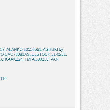
7, ALANKO 10550661, ASHUKI by
SCO CAC78081AS, ELSTOCK 51-0231,
CO KAAK124, TMI AC00233, VAN
E110