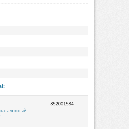
ai
:
 каталожный
с