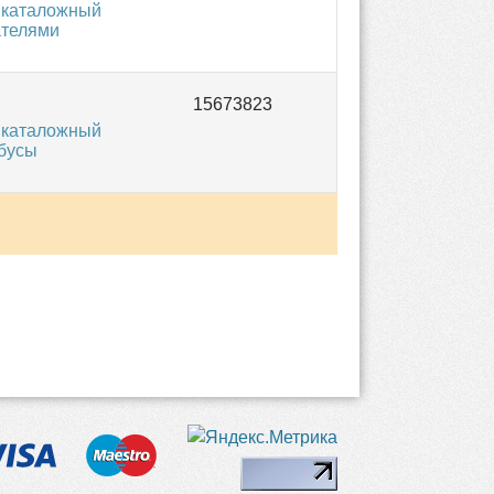
 каталожный
ателями
 каталожный
обусы