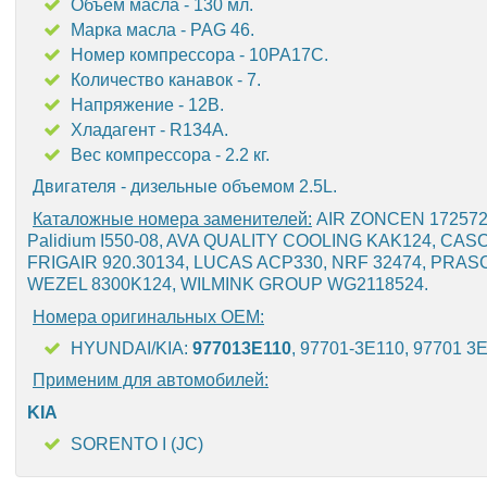
Объем масла - 130 мл.
Марка масла - PAG 46.
Номер компрессора - 10PA17C.
Количество канавок - 7.
Напряжение - 12В.
Хладагент - R134A.
Вес компрессора - 2.2 кг.
Двигателя - дизельные объемом 2.5L.
Каталожные номера заменителей:
AIR ZONCEN 1725725
Palidium I550-08, AVA QUALITY COOLING KAK124, CA
FRIGAIR 920.30134, LUCAS ACP330, NRF 32474, PRAS
WEZEL 8300K124, WILMINK GROUP WG2118524.
Номера оригинальных OEM:
HYUNDAI/KIA:
977013E110
, 97701-3E110, 97701 3
Применим для автомобилей:
KIA
SORENTO I (JC)