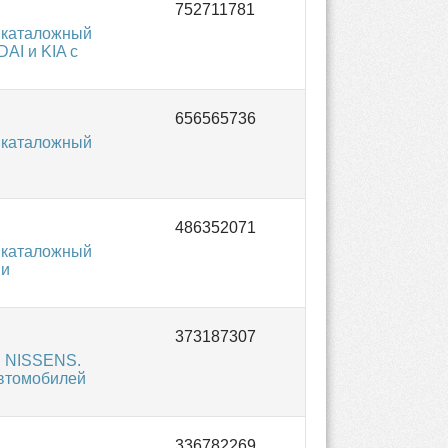
 каталожный
AI и KIA с
 каталожный
 каталожный
ми
я NISSENS.
автомобилей