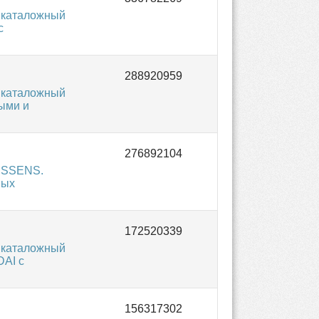
 каталожный
с
 каталожный
ыми и
NISSENS.
вых
 каталожный
DAI с