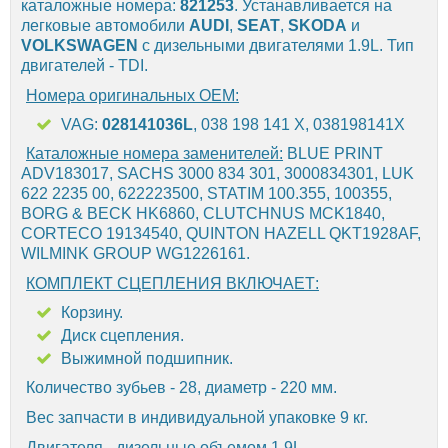
каталожные номера:
821253
. Устанавливается на
легковые автомобили
AUDI
,
SEAT
,
SKODA
и
VOLKSWAGEN
с дизельными двигателями 1.9L. Тип
двигателей - TDI.
Номера оригинальных OEM:
VAG:
028141036L
, 038 198 141 X, 038198141X
Каталожные номера заменителей:
BLUE PRINT
ADV183017, SACHS 3000 834 301, 3000834301, LUK
622 2235 00, 622223500, STATIM 100.355, 100355,
BORG & BECK HK6860, CLUTCHNUS MCK1840,
CORTECO 19134540, QUINTON HAZELL QKT1928AF,
WILMINK GROUP WG1226161.
КОМПЛЕКТ СЦЕПЛЕНИЯ ВКЛЮЧАЕТ:
Корзину.
Диск сцепления.
Выжимной подшипник.
Количество зубьев - 28, диаметр - 220 мм.
Вес запчасти в индивидуальной упаковке 9 кг.
Двигателя - дизельные объемом 1.9L.