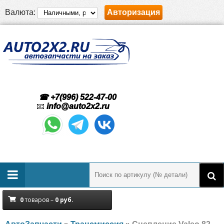
Валюта:
Авторизация
☎ +7(996) 522-47-00
📧
info@auto2x2.ru
0
товаров –
0
руб.