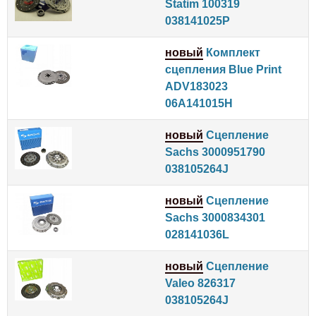
Statim 100319
038141025P
новый
Комплект
сцепления Blue Print
ADV183023
06A141015H
новый
Сцепление
Sachs 3000951790
038105264J
новый
Сцепление
Sachs 3000834301
028141036L
новый
Сцепление
Valeo 826317
038105264J