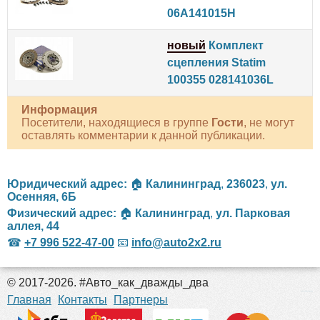
06A141015H
новый
Комплект
сцепления Statim
100355 028141036L
Информация
Посетители, находящиеся в группе
Гости
, не могут
оставлять комментарии к данной публикации.
Юридический адрес:
🏠
Калининград
,
236023
,
ул.
Осенняя, 6Б
Физический адрес:
🏠
Калининград
,
ул. Парковая
аллея, 44
☎
+7 996 522-47-00
📧
info@auto2x2.ru
© 2017-2026. #Авто_как_дважды_два
российские сериалы
Главная
Контакты
Партнеры