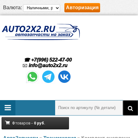
Валюта:
Авторизация
☎ +7(996) 522-47-00
📧
info@auto2x2.ru
0
товаров –
0
руб.