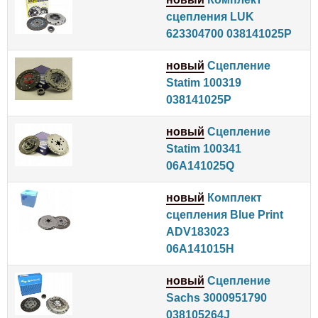
сцепления LUK
623304700 038141025P
новый
Сцепление
Statim 100319
038141025P
новый
Сцепление
Statim 100341
06A141025Q
новый
Комплект
сцепления Blue Print
ADV183023
06A141015H
новый
Сцепление
Sachs 3000951790
038105264J