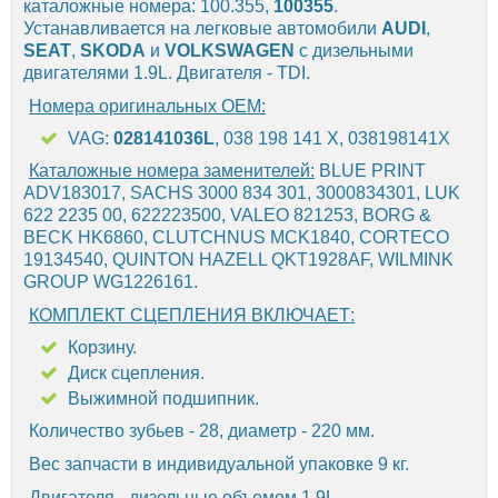
каталожные номера: 100.355,
100355
.
Устанавливается на легковые автомобили
AUDI
,
SEAT
,
SKODA
и
VOLKSWAGEN
с дизельными
двигателями 1.9L. Двигателя - TDI.
Номера оригинальных OEM:
VAG:
028141036L
, 038 198 141 X, 038198141X
Каталожные номера заменителей:
BLUE PRINT
ADV183017, SACHS 3000 834 301, 3000834301, LUK
622 2235 00, 622223500, VALEO 821253, BORG &
BECK HK6860, CLUTCHNUS MCK1840, CORTECO
19134540, QUINTON HAZELL QKT1928AF, WILMINK
GROUP WG1226161.
КОМПЛЕКТ СЦЕПЛЕНИЯ ВКЛЮЧАЕТ:
Корзину.
Диск сцепления.
Выжимной подшипник.
Количество зубьев - 28, диаметр - 220 мм.
Вес запчасти в индивидуальной упаковке 9 кг.
Двигателя - дизельные объемом 1.9L.