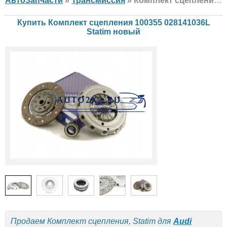
АвтоЗапчасти
»
Трансмиссия
» Комплект сцепления Statim 100355 028141036L Audi, Skoda, Volkswagen, новый
Купить Комплект сцепления 100355 028141036L
Statim новый
Продаем Комплект сцепления, Statim для
Audi