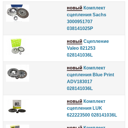
новый
Комплект
сцепления Sachs
3000951707
038141025P
новый
Сцепление
Valeo 821253
028141036L
новый
Комплект
сцепления Blue Print
ADV183017
028141036L
новый
Комплект
сцепления LUK
622223500 028141036L
новый
Комплект