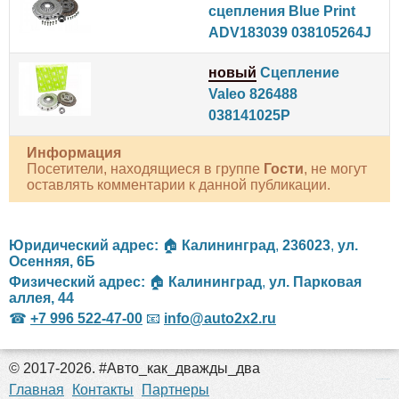
сцепления Blue Print
ADV183039 038105264J
новый
Сцепление
Valeo 826488
038141025P
Информация
Посетители, находящиеся в группе
Гости
, не могут
оставлять комментарии к данной публикации.
Юридический адрес:
🏠
Калининград
,
236023
,
ул.
Осенняя, 6Б
Физический адрес:
🏠
Калининград
,
ул. Парковая
аллея, 44
☎
+7 996 522-47-00
📧
info@auto2x2.ru
© 2017-2026. #Авто_как_дважды_два
российские сериалы
Главная
Контакты
Партнеры