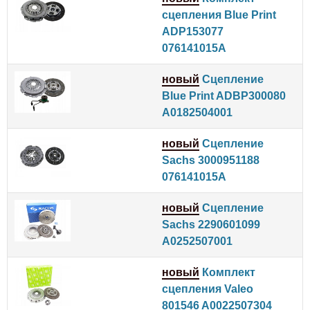
сцепления Blue Print
ADP153077
076141015A
новый
Сцепление
Blue Print ADBP300080
A0182504001
новый
Сцепление
Sachs 3000951188
076141015A
новый
Сцепление
Sachs 2290601099
A0252507001
новый
Комплект
сцепления Valeo
801546 A0022507304