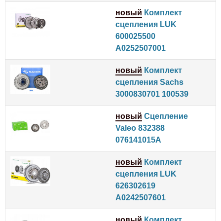
новый
Комплект
сцепления LUK
600025500
A0252507001
новый
Комплект
сцепления Sachs
3000830701 100539
новый
Сцепление
Valeo 832388
076141015A
новый
Комплект
сцепления LUK
626302619
A0242507601
новый
Комплект