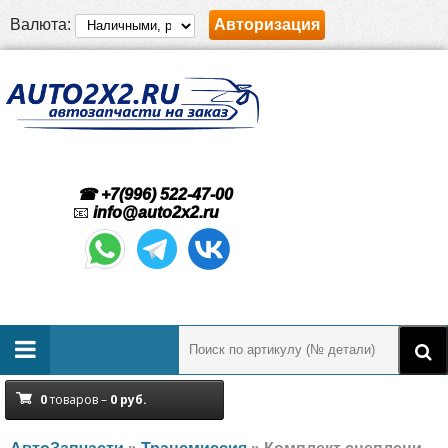
Валюта:
Авторизация
☎ +7(996) 522-47-00
📧
info@auto2x2.ru
0
товаров –
0
руб.