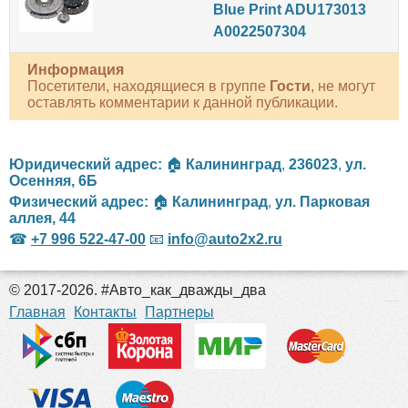
Blue Print ADU173013
A0022507304
Информация
Посетители, находящиеся в группе
Гости
, не могут
оставлять комментарии к данной публикации.
Юридический адрес:
🏠
Калининград
,
236023
,
ул.
Осенняя, 6Б
Физический адрес:
🏠
Калининград
,
ул. Парковая
аллея, 44
☎
+7 996 522-47-00
📧
info@auto2x2.ru
© 2017-2026. #Авто_как_дважды_два
российские сериалы
Главная
Контакты
Партнеры