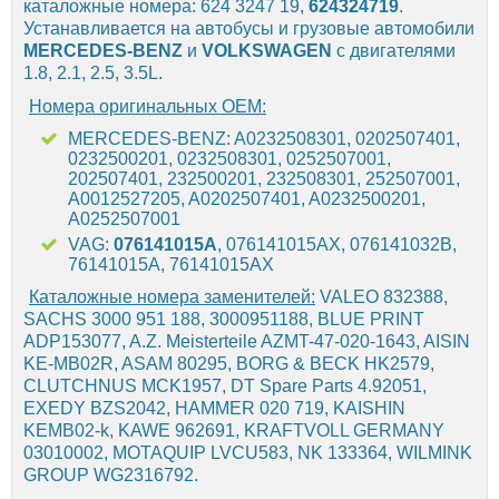
каталожные номера: 624 3247 19,
624324719
.
Устанавливается на автобусы и грузовые автомобили
MERCEDES-BENZ
и
VOLKSWAGEN
с двигателями
1.8, 2.1, 2.5, 3.5L.
Номера оригинальных OEM:
MERCEDES-BENZ: A0232508301, 0202507401,
0232500201, 0232508301, 0252507001,
202507401, 232500201, 232508301, 252507001,
A0012527205, A0202507401, A0232500201,
A0252507001
VAG:
076141015A
, 076141015AX, 076141032B,
76141015A, 76141015AX
Каталожные номера заменителей:
VALEO 832388,
SACHS 3000 951 188, 3000951188, BLUE PRINT
ADP153077, A.Z. Meisterteile AZMT-47-020-1643, AISIN
KE-MB02R, ASAM 80295, BORG & BECK HK2579,
CLUTCHNUS MCK1957, DT Spare Parts 4.92051,
EXEDY BZS2042, HAMMER 020 719, KAISHIN
KEMB02-k, KAWE 962691, KRAFTVOLL GERMANY
03010002, MOTAQUIP LVCU583, NK 133364, WILMINK
GROUP WG2316792.