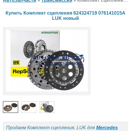
АвтоЗапчасти
»
Трансмиссия
» Комплект сцепления LUK 624324719 076141015A Mercedes, volk, новый
Купить Комплект сцепления 624324719 076141015A
LUK новый
Продаем Комплект сцепления, LUK для
Mercedes