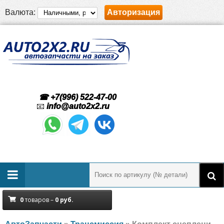
Валюта:
Авторизация
☎ +7(996) 522-47-00
📧
info@auto2x2.ru
0
товаров –
0
руб.