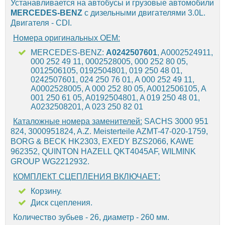
Устанавливается на автобусы и грузовые автомобили
MERCEDES-BENZ
с дизельными двигателями 3.0L.
Двигателя - CDI.
Номера оригинальных OEM:
MERCEDES-BENZ:
A0242507601
, A0002524911,
000 252 49 11, 0002528005, 000 252 80 05,
0012506105, 0192504801, 019 250 48 01,
0242507601, 024 250 76 01, A 000 252 49 11,
A0002528005, A 000 252 80 05, A0012506105, A
001 250 61 05, A0192504801, A 019 250 48 01,
A0232508201, A 023 250 82 01
Каталожные номера заменителей:
SACHS 3000 951
824, 3000951824, A.Z. Meisterteile AZMT-47-020-1759,
BORG & BECK HK2303, EXEDY BZS2066, KAWE
962352, QUINTON HAZELL QKT4045AF, WILMINK
GROUP WG2212932.
КОМПЛЕКТ СЦЕПЛЕНИЯ ВКЛЮЧАЕТ:
Корзину.
Диск сцепления.
Количество зубьев - 26, диаметр - 260 мм.