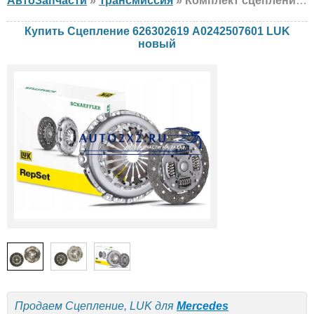
АвтоЗапчасти
»
Трансмиссия
» Комплект сцепления LUK 626302619 A0242507601 Mercedes, новый
Купить Сцепление 626302619 A0242507601 LUK
новый
Продаем Сцепление, LUK для
Mercedes