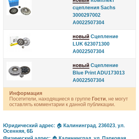
новый
Комплект
сцепления Sachs
3000297002
A0022507304
новый
Сцепление
LUK 623071300
A0022507304
новый
Сцепление
Blue Print ADU173013
A0022507304
Информация
Посетители, находящиеся в группе
Гости
, не могут
оставлять комментарии к данной публикации.
Юридический адрес:
🏠
Калининград
,
236023
,
ул.
Осенняя, 6Б
Физический адрес:
🏠
Калининград
,
ул. Парковая