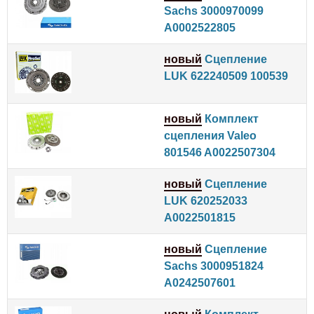
Sachs 3000970099
A0002522805
новый
Сцепление
LUK 622240509 100539
новый
Комплект
сцепления Valeo
801546 A0022507304
новый
Сцепление
LUK 620252033
A0022501815
новый
Сцепление
Sachs 3000951824
A0242507601